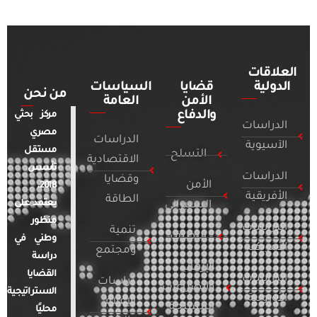
العلاقات
الدولية
قضايا
السياسات
من نحن
الأمن
العامة
والدفاع
مركز بحثي
الدراسات
مصري
الدراسات
الآسيوية
مستقل
التسلح
الاقتصادية
تأسس
الدراسات
وقضايا
الأمن
2018.
الأفريقية
الطاقة
يعتمد على
السيبراني
منظور
الدراسات
تنمية
التطرف
وطني في
الأمريكية
ومجتمع
دراسة
الإرهاب
القضايا
الدراسات
دراسات
والصراعات
الاستراتيجية
الأوروبية
الإعلام
المسلحة
محليًا