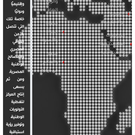
والرأي
وإقليميًا
الدراسات
العام
ودوليًا
العربية
خاصة تلك
والإقليمية
قضايا
التي تتصل
المرأة
بالأمن
الدراسات
والأسرة
القومي
الفلسطينية
المصري
والإسرائيلية
مصر
والمصالح
والعالم
الوطنية
في أرقام
المصرية.
ومن ثم
يسعى
إنتاج المركز
لتغطية
الأولويات
الوطنية،
وتوفير رؤية
استباقية