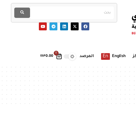
0
En
ز
English
المرصد
EGP
0.00