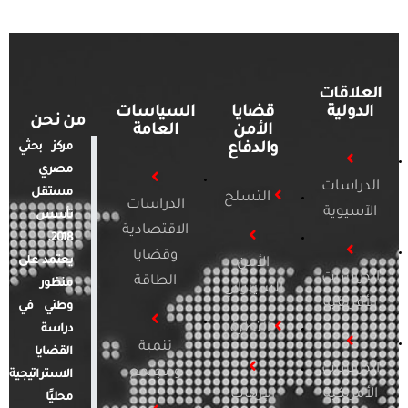
العلاقات
الدولية
قضايا
السياسات
من نحن
الأمن
العامة
والدفاع
مركز بحثي
مصري
الدراسات
مستقل
التسلح
الدراسات
الآسيوية
تأسس
الاقتصادية
2018.
وقضايا
يعتمد على
الأمن
الدراسات
الطاقة
منظور
السيبراني
الأفريقية
وطني في
التطرف
دراسة
تنمية
القضايا
الدراسات
ومجتمع
الاستراتيجية
الأمريكية
الإرهاب
محليًا