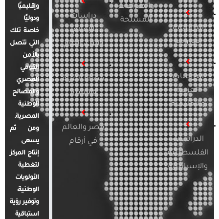
والصراعات
وإقليميًا
دراسات
ودوليًا
المسلحة
الدراسات
الإعلام
خاصة تلك
الأوروبية
والرأي العام
التي تتصل
بالأمن
القومي
الدراسات
قضايا المرأة
المصري
العربية
والأسرة
والمصالح
والإقليمية
الوطنية
المصرية.
مصر والعالم
ومن ثم
الدراسات
في أرقام
يسعى
الفلسطينية
إنتاج المركز
لتغطية
والإسرائيلية
الأولويات
الوطنية،
وتوفير رؤية
استباقية