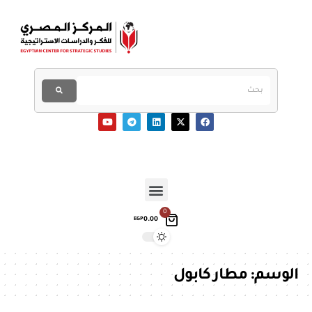
0
0.00
EGP
الوسم:
مطار كابول