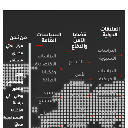
العلاقات
الدولية
قضايا
السياسات
من نحن
الأمن
العامة
والدفاع
مركز بحثي
الدراسات
مصري
الدراسات
الآسيوية
مستقل
التسلح
الاقتصادية
تأسس
الدراسات
وقضايا
الأمن
2018.
الأفريقية
الطاقة
يعتمد على
السيبراني
منظور
الدراسات
تنمية
التطرف
وطني في
الأمريكية
ومجتمع
دراسة
الإرهاب
القضايا
الدراسات
دراسات
والصراعات
الاستراتيجية
الأوروبية
الإعلام
المسلحة
محليًا