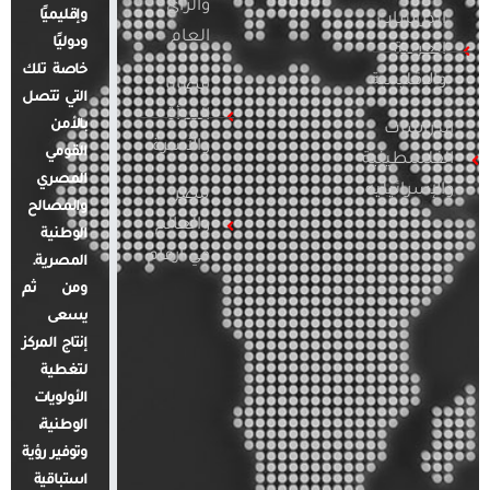
والرأي
وإقليميًا
الدراسات
العام
ودوليًا
العربية
خاصة تلك
والإقليمية
قضايا
التي تتصل
المرأة
بالأمن
الدراسات
والأسرة
القومي
الفلسطينية
المصري
والإسرائيلية
مصر
والمصالح
والعالم
الوطنية
في أرقام
المصرية.
ومن ثم
يسعى
إنتاج المركز
لتغطية
الأولويات
الوطنية،
وتوفير رؤية
استباقية