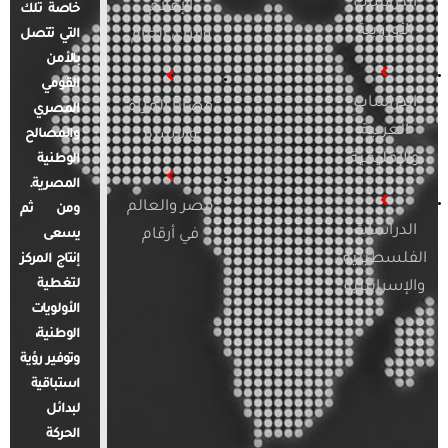
الدراسات
الإعلام
خاصة تلك
الأوروبية
والرأي العام
التي تتصل
بالأمن
القومي
الدراسات
قضايا المرأة
المصري
العربية
والأسرة
والمصالح
والإقليمية
الوطنية
المصرية.
مصر والعالم
ومن ثم
الدراسات
في أرقام
يسعى
الفلسطينية
إنتاج المركز
لتغطية
والإسرائيلية
الأولويات
الوطنية،
وتوفير رؤية
استباقية
لبدائل
الحركة