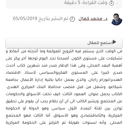
وقت القراءة: 5 دقيقة
د. محمد كمال
تم النشر بتاريخ 05/05/2019
استمع للمقال
فى الوقت الذى يستمر فيه الترويج للعولمة وما أنتجته من أنماط و
تشكيلات على مستوى الكون، أصبحنا نجد اليوم توجها آخر يركز على
أهمية البعد المحلى، وفى هذا الإطار صدر منذ شهرين كتاب أحدث
صدى كبيرا على المستوى الفكرىوالسياسى لأستاذ الاقتصاد
الهندىراغورام راجان، والذى يعمل حاليا بكلية إدارة الأعمال بجامعة
شيكاغو، وشغل من قبل منصب محافظ البنك المركزي الهندى.
الكتاب يحمل عنوان: العمود الثالث: كيف تخلت الأسواق والحكومات
عن المجتمع, ويشير الكاتب الى أن أى نظام يجب أن يقوم على تحقيق
توازن بين ثلاثة أعمدة، الأول سياسى وهو الدولة أو الحكومة
المركزية، والثانىاقتصادى وهو الأسواق، أما الثالث فهو المجتمع
المحلى. وأنه لسنوات طويلة تم التركيز على الحكومة المركزية