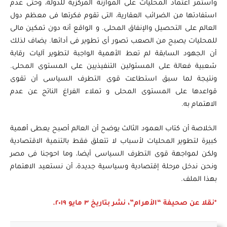
واستمر اعتماد المحليات على الموازنة المركزية للدولة، وحتى عدم
استفادتها من الضرائب العقارية، التى تقوم فكرتها فى معظم دول
العالم على التحصيل والإنفاق المحلى. و الواقع أنه دون تمكين مالى
للمحليات يصبح من الصعب تصور أى تطوير فى أدائها. يضاف لذلك
أن الجهود السابقة لم تعط الأهمية الواجبة لتطوير آليات رقابة
شعبية فعالة على المسئولين التنفيذيين على المستوى المحلى.
ونتيجة لما سبق استطاعت قوى التطرف السياسى أن تقوى
قواعدها على المستوى المحلى و تملاء الفراغ الناتج عن عدم
الاهتمام به.
الخلاصة أن كتاب العمود الثالث يوضح أن العالم أصبح يعطى أهمية
كبيرة لتطوير المحليات لأسباب لا تتعلق فقط بالتنمية الاقتصادية
ولكن لمواجهة قوى التطرف السياسى أيضا، وما احوجنا فى مصر
ونحن ندخل مرحلة إقتصادية وسياسية جديدة، أن نستعيد الاهتمام
بهذا الملف.
*نقلا عن صحيفة “الأهرام”، نشر بتاريخ ٣ مايو ٢٠١٩.