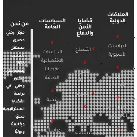
العلاقات
الدولية
قضايا
السياسات
من نحن
الأمن
العامة
والدفاع
مركز بحثي
مصري
الدراسات
مستقل
التسلح
الدراسات
الآسيوية
تأسس
الاقتصادية
2018.
وقضايا
يعتمد على
الأمن
الدراسات
الطاقة
منظور
السيبراني
الأفريقية
وطني في
التطرف
دراسة
تنمية
القضايا
الدراسات
ومجتمع
الاستراتيجية
الأمريكية
الإرهاب
محليًا
والصراعات
وإقليميًا
دراسات
ودوليًا
المسلحة