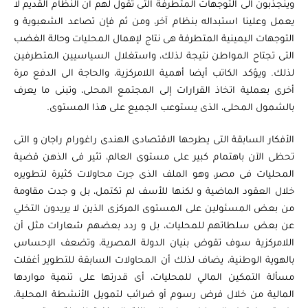
وينجذبون الى التوجهات المتطرفة التى تقول لهم أن النظام القديم لا
يعمل وعلينا استبداله بنظام آخر، ومن ثم فإن تصاعد الشعبوية و
التوجهات اليمينية المتطرفة هى نتاج لإهمال المحليات وحالة الغضب
التى تجتاح المواطن نتيجة لذلك، واستغلال السياسيين المتطرفين
لذلك. ويؤكد الكاتب أيضا أهمية اللامركزية، والحاجة الى الدفع مرة
أخرى بعملية اتخاذ القرارات إلى المجتمع المحلى، وتبنى ما يعرف
بالشمول المحلى، الذى يستوعب الجميع على هذا المستوى.
الأفكار السابقة التى يطرحها الاقتصادى الهندى راغورام راجان و التى
تحظى الآن باهتمام كبير على مستوى العالم، تثير فى الذهن قضية
المحليات فى مصر، وهو الملف الذى جرت محاولات كثيرة لتطويره
خلال العقود الماضية و لكنها للأسف لم تكتمل، بل و جدت مقاومة
من بعض المسئولين على المستوى المركزى الذين لا يريدون التخلي
عن بعض سلطاتهم للمحليات، بل و ردد بعضهم شعارات مثل أن
اللامركزية سوف تقوض بنيان الدولة المصرية، وتضعف الإحساس
بالهوية الوطنية، يضاف لذلك أن المحاولات السابقة للتطوير أغفلت
مسألة التمكين المالي للمحليات، أى قدرتها على تنمية مواردها
المالية من خلال فرض رسوم أو ضرائب لتمويل الأنشطة المحلية،