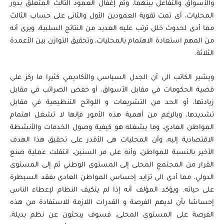
والأسواق والتفاعل بينهما، وتم إغفال العمود الثالث المتعلق بدور
المحليات، أى تمت تقوية العمودين الأول والثانى على حساب الثالث
مما أدى لحدوث خلل ترتب عليه العديد من النتائج السلبية، ويرى أنه
من المهم استعادة الاهتمام بالمحليات، وتحقيق التوازن بين الأعمدة
الثلاثة.
ويشير الكاتب الى أن الجدل السياسى والأكاديمي كثيرا ما ركز على
قضية الحكومات في مقابل الأسواق، أو خفض الضرائب في مقابل
زيادتها، أو الحد من التشريعات و اللوائح التنظيمية في مقابل
تشديدها، وبالرغم من أهمية هذه الأمور فإنها لا تشغل اهتمام
المواطن العادي، وما يشغله هو كيفية وصول الخدمات والأنشطة
الاقتصادية إليه، وأن المحليات هى الأقدر على تحقيق هذا الهدف
الأخير بالنسبة للمواطن، وأنه على مر السنين، انتقلت عملية صنع
القرار من المجتمع المحلى إلى المستوى الوطني ثم إلى المستوى
الدولي، مما أدى الى تزايد إحساس المواطن العادى بفقد السيطرة
على حياته. ويؤكد المؤلف أنه إذا لم يتكيف النظام لإعطاء الناس
إحساسًا بأن لديهم الفرصة و القدرات اللازمة للاستفادة من هذه
الفرصة على المستوى المحلى، فسوف يبحثون عن نظم بديلة،