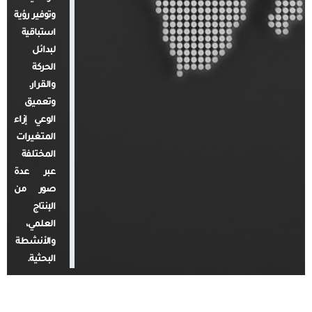
وتوفير رؤية
استباقية
لبدائل
الحركة
والقرار.
وتعميق
الوعي إزاء
المتغيرات
المختلفة
عبر عدة
صور من
الإنتاج
العلمي،
والأنشطة
البحثية.