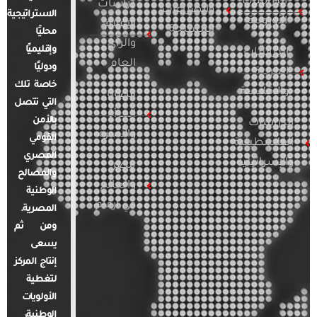
الدراسات
دراسات
والصراعات
الاستراتيجية
الأوروبية
الإعلام
المسلحة
محليًا
والرأي
وإقليميًا
الدراسات
العام
ودوليًا
العربية
خاصة تلك
والإقليمية
قضايا
التي تتصل
المرأة
بالأمن
الدراسات
والأسرة
القومي
الفلسطينية
المصري
والإسرائيلية
مصر
والمصالح
والعالم
الوطنية
في أرقام
المصرية.
ومن ثم
يسعى
إنتاج المركز
لتغطية
الأولويات
الوطنية،