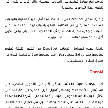
تدريب أكثر كفاءة تعتمد على البيانات الصينية، والتي غالبًا ما تكون أقل
تكلفة؛ نظرًا لتوافرها بسهولة.
وأخيرًا، تعمل DeepSeek في بيئة تنظيمية أقل تقييدًا مقارنة بالولايات
المتحدة؛ مما يقلل من التكاليف القانونية والإدارية. كما تعتمد على
تقنيات وأجهزة محلية الصنع (مثل المعالجات الصينية)، والتي تكون
أقل تكلفة مقارنة بالتقنيات المستوردة.
نتيجة لهذه العوامل، تمكنت DeepSeek من خفض تكلفة تطوير
نماذجها بحوالي 5.6 ملايين دولار؛ مما يمنحها ميزة تنافسية كبيرة في
سوق الذكاء الاصطناعي.
OpenAI
أما شركة OpenAI، فتعتمد بشكل أكبر على التمويل الخاص، مثل
استثمارات Microsoft ومصادر تمويل أخرى؛ مما يجعل تكاليفها أعلى
نظرًا لغياب الدعم الحكومي المباشر. كما تتحمل الشركة تكلفة عمالة
مرتفعة، حيث تعتمد على علماء ومهندسين من جميع أنحاء العالم،