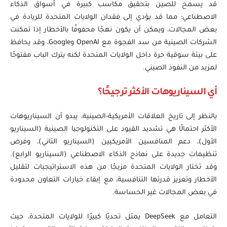
قد يسمح للصين بتحقيق مكاسب كبيرة في أسواق الذكاء
الاصطناعي؛ مما قد يؤدي إلى فقدان الولايات المتحدة للريادة في
بعض المجالات، ويمكن أن يكون نهجًا محفوفًا بالأخطار إذا تمكنت
الشركات الصينية من سد الفجوة مع OpenAI وGoogle، وقد يحافظ
على بيئة سوقية حرة داخل الولايات المتحدة لكنه يترك الباب مفتوحًا
لمزيد من النفوذ الصيني.
أي السيناريوهات الأكثر ترجيحًا؟
بالنظر إلى تاريخ العلاقات الأمريكية-الصينية، يبدو أن السيناريوهات
الأكثر احتمالًا هي تشديد القيود على التكنولوجيا الصينية (السيناريو
الأول)، دعم المنافسين الأمريكيين (السيناريو الثاني)، وفرض
تنظيمات جديدة على نماذج الذكاء الاصطناعي (السيناريو الرابع).
وقد تختار الولايات المتحدة مزيجًا من هذه الاستراتيجيات لتقليل
الأخطار وتعزيز قدرتها التنافسية، مع إبقاء خيارات التعاون محدودة
في بعض المجالات غير الحساسة.
التعامل مع DeepSeek يمثل تحديًا كبيرًا للولايات المتحدة، حيث