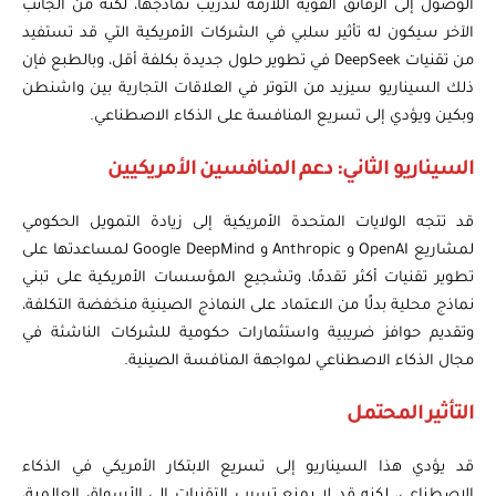
الوصول إلى الرقائق القوية اللازمة لتدريب نماذجها، لكنه من الجانب
الآخر سيكون له تأثير سلبي في الشركات الأمريكية التي قد تستفيد
من تقنيات DeepSeek في تطوير حلول جديدة بكلفة أقل، وبالطبع فإن
ذلك السيناريو سيزيد من التوتر في العلاقات التجارية بين واشنطن
وبكين ويؤدي إلى تسريع المنافسة على الذكاء الاصطناعي.
السيناريو الثاني: دعم المنافسين الأمريكيين
قد تتجه الولايات المتحدة الأمريكية إلى زيادة التمويل الحكومي
لمشاريع OpenAI و Anthropic و Google DeepMind لمساعدتها على
تطوير تقنيات أكثر تقدمًا، وتشجيع المؤسسات الأمريكية على تبني
نماذج محلية بدلًا من الاعتماد على النماذج الصينية منخفضة التكلفة،
وتقديم حوافز ضريبية واستثمارات حكومية للشركات الناشئة في
مجال الذكاء الاصطناعي لمواجهة المنافسة الصينية.
التأثير المحتمل
قد يؤدي هذا السيناريو إلى تسريع الابتكار الأمريكي في الذكاء
الاصطناعي، لكنه قد لا يمنع تسرب التقنيات إلى الأسواق العالمية،