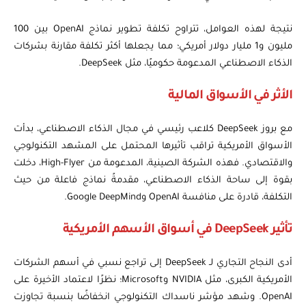
نتيجة لهذه العوامل، تتراوح تكلفة تطوير نماذج OpenAI بين 100
مليون و1 مليار دولار أمريكي؛ مما يجعلها أكثر تكلفة مقارنة بشركات
الذكاء الاصطناعي المدعومة حكوميًا، مثل DeepSeek.
الأثر في الأسواق المالية
مع بروز DeepSeek كلاعب رئيسي في مجال الذكاء الاصطناعي، بدأت
الأسواق الأمريكية تراقب تأثيرها المحتمل على المشهد التكنولوجي
والاقتصادي. فهذه الشركة الصينية، المدعومة من High-Flyer، دخلت
بقوة إلى ساحة الذكاء الاصطناعي، مقدمةً نماذج فاعلة من حيث
التكلفة، قادرة على منافسة OpenAI وGoogle DeepMind.
تأثير DeepSeek في أسواق الأسهم الأمريكية
أدى النجاح التجاري لـ DeepSeek إلى تراجع نسبي في أسهم الشركات
الأمريكية الكبرى، مثل NVIDIA وMicrosoft؛ نظرًا لاعتماد الأخيرة على
OpenAI. وشهد مؤشر ناسداك التكنولوجي انخفاضًا بنسبة تجاوزت