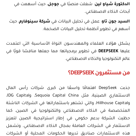
الدكتورة شياو لين
: شغلت منصبًا في
جوجل
، حيث أسهمت في
أبحاث الذكاء الاصطناعي.
السيد جون تاو
: عمل في تحليل البيانات في
شركة سينوفارم
، حيث
أسهم في تطوير أنظمة تحليل البيانات الضخمة.
يشكل هؤلاء العلماء والمهندسون النواة الأساسية التي اعتمدت
عليها
DEEPSEEK
في تطوير برمجياتها؛ مما جعلها منافسًا قويًا في
عالم التكنولوجيا والذكاء الاصطناعي.
من مستثمرون DEEPSEEK؟
جذبت DeepSeek اهتمامًا واسعًا من كبرى شركات رأس المال
الاستثماري الصينية، مثل Sequoia Capital China، وIDG Capital،
وHillhouse Capital، والتي تشتهر باستثماراتها في الشركات الناشئة
المتخصصة في الذكاء الاصطناعي والتكنولوجيا في الصين، كما
حظيت الشركة بدعم حكومي في إطار استراتيجية الصين لتعزيز
الاستثمار في الشركات العاملة بمجال الذكاء الاصطناعي. وتشمل
هذه الاستثمارات صناديق تديرها الحكومات المحلية أو الشركات