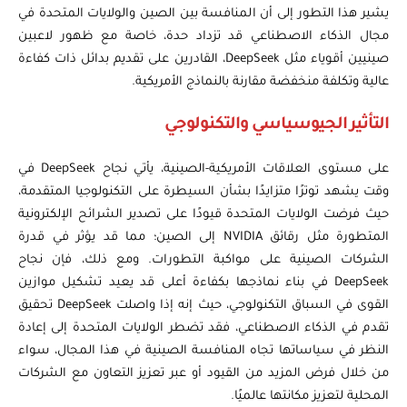
يشير هذا التطور إلى أن المنافسة بين الصين والولايات المتحدة في
مجال الذكاء الاصطناعي قد تزداد حدة، خاصة مع ظهور لاعبين
صينيين أقوياء مثل DeepSeek، القادرين على تقديم بدائل ذات كفاءة
عالية وتكلفة منخفضة مقارنة بالنماذج الأمريكية.
التأثير الجيوسياسي والتكنولوجي
على مستوى العلاقات الأمريكية-الصينية، يأتي نجاح DeepSeek في
وقت يشهد توترًا متزايدًا بشأن السيطرة على التكنولوجيا المتقدمة،
حيث فرضت الولايات المتحدة قيودًا على تصدير الشرائح الإلكترونية
المتطورة مثل رقائق NVIDIA إلى الصين؛ مما قد يؤثر في قدرة
الشركات الصينية على مواكبة التطورات. ومع ذلك، فإن نجاح
DeepSeek في بناء نماذجها بكفاءة أعلى قد يعيد تشكيل موازين
القوى في السباق التكنولوجي، حيث إنه إذا واصلت DeepSeek تحقيق
تقدم في الذكاء الاصطناعي، فقد تضطر الولايات المتحدة إلى إعادة
النظر في سياساتها تجاه المنافسة الصينية في هذا المجال، سواء
من خلال فرض المزيد من القيود أو عبر تعزيز التعاون مع الشركات
المحلية لتعزيز مكانتها عالميًا.