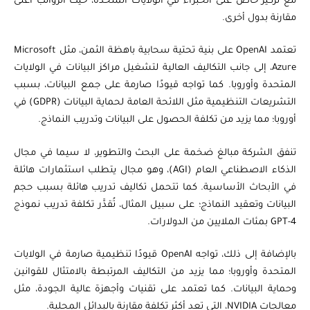
مع تركيز خاص على الخبراء في الولايات المتحدة، حيث الرواتب أعلى
مقارنة بدول أخرى.
تعتمد OpenAI على بنية تحتية سحابية باهظة الثمن، مثل Microsoft
Azure، إلى جانب التكاليف العالية لتشغيل مراكز البيانات في الولايات
المتحدة وأوروبا. كما تواجه قيودًا صارمة على جمع البيانات، بسبب
التشريعات التنظيمية مثل اللائحة العامة لحماية البيانات (GDPR) في
أوروبا؛ مما يزيد من تكلفة الحصول على البيانات وتدريب النماذج.
تنفق الشركة مبالغ ضخمة على البحث والتطوير، لا سيما في مجال
الذكاء الاصطناعي العام (AGI)، وهو مجال يتطلب استثمارات هائلة
في الأبحاث الأساسية. كما تتحمل تكاليف تدريب هائلة بسبب حجم
البيانات وتعقيد النماذج؛ على سبيل المثال، تُقدَّر تكلفة تدريب نموذج
GPT-4 بمئات الملايين من الدولارات.
بالإضافة إلى ذلك، تواجه OpenAI قيودًا تنظيمية صارمة في الولايات
المتحدة وأوروبا؛ مما يزيد من التكاليف المرتبطة بالامتثال للقوانين
وحماية البيانات. كما تعتمد على تقنيات وأجهزة عالية الجودة، مثل
معالجات NVIDIA، التي تعد أكثر تكلفة مقارنة بالبدائل المحلية.