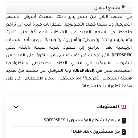
استمع للمقال
في النصف الثاني من شهر يناير 2025، شهدت أسواق الأسهم
الأمريكية، ولا سيما قطاع التكنولوجيا، اضطرابات كبيرة أدت إلى تراجع
ملحوظ في أسهم العديد من الشركات العملاقة، مثل “أبل”،
و”مايكروسوفت”، و”جوجل”، و”أمازون”، و”نيفيديا”. ويعود أحد الأسباب
الرئيسية لهذا التراجع إلى صعود شركة صينية ناشئة تُدعى
DEEPSEEK
، التي تمكنت في وقت قياسي من التفوق على العديد من
الشركات الأمريكية في مجالي الذكاء الاصطناعي والتكنولوجيا
المتقدمة، فمن هي
DEEPSEEK
؟ وما العوامل التي مكّنتها من تهديد
هيمنة الشركات الأمريكية؟ وما مستقبل الذكاء الاصطناعي في ظل
هذه التطورات المتسارعة؟
المحتويات
من هم الشركاء المؤسسون لـ DEEPSEEK؟
من مستثمرون DEEPSEEK؟