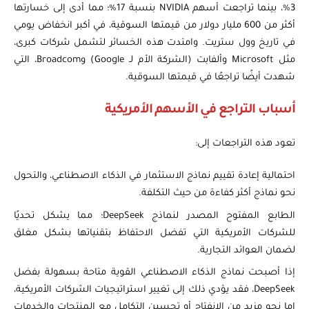
3%، بينما تراجعت أسهم NVIDIA بنسبة 17%؛ مما أدى إلى خسارتها
أكثر من 600 مليار دولار من قيمتها السوقية، في أكبر انخفاض يومي
في تاريخ وول ستريت. وامتدت هذه الخسائر لتشمل شركات كبرى،
مثل Microsoft وألفابت (الشركة الأم لـ Google) وBroadcom، التي
شهدت أيضًا تراجعًا في قيمتها السوقية.
أسباب التراجع في الأسهم الأمريكية
تعود هذه التراجعات إلى:
احتمالية إعادة تقييم نماذج الاستثمار في الذكاء الاصطناعي، والتحول
نحو نماذج أكثر كفاءة من حيث التكلفة.
الطابع المفتوح المصدر لنماذج DeepSeek؛ مما يشكل تحديًا
للشركات الأمريكية التي تفضل الاحتفاظ بتقنياتها بشكل مغلق
لضمان العوائد التجارية.
إذا أصبحت نماذج الذكاء الاصطناعي القوية متاحة بسهولة بفضل
DeepSeek، فقد يؤدي ذلك إلى تغيير استراتيجيات الشركات الأمريكية،
إما نحو مزيد من الانفتاح أو تحسين التكامل مع المنتجات والخدمات