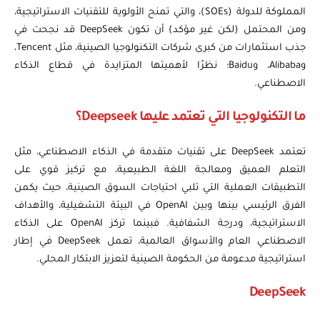
المملوكة للدولة (SOEs)، والتي تمنح الأولوية للتقنيات الاستراتيجية،
ومن المحتمل (لكن غير مؤكد) أن تكون DeepSeek قد نجحت في
جذب استثمارات من كبرى شركات التكنولوجيا الصينية، مثل Tencent،
وAlibaba، وBaidu؛ نظرًا لأهميتها المتزايدة في قطاع الذكاء
الاصطناعي.
ما التكنولوجيا التي تعتمد عليها Deepseek؟
تعتمد DeepSeek على تقنيات متقدمة في الذكاء الاصطناعي، مثل
التعلم العميق ومعالجة اللغة الطبيعية، مع تركيز قوي على
التطبيقات العملية التي تلبي احتياجات السوق الصينية، حيث يكمن
الفرق الرئيسي بينها وبين OpenAI في البيئة التشغيلية، والأهداف
الاستراتيجية، ودرجة الشفافية. فبينما تركز OpenAI على الذكاء
الاصطناعي العام والأسواق العالمية، تعمل DeepSeek في إطار
استراتيجية مدعومة من الحكومة الصينية لتعزيز الابتكار المحلي.
DeepSeek