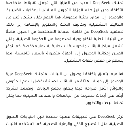
تمتلك DeepSeek العديد من المزايا التي تجعل تقنياتها منخفضة
التكلفة، ومن أبرز هذه المزايا التمويل المباشر، الإعفاءات الضريبية،
والوصول إلى موارد بحثية مدعومة. هذا الدعم يقلل بشكل كبير من
التكاليف التشغيلية وتكاليف البحث والتطوير، بالإضافة إلى ذلك،
تستفيد DeepSeek من تكلفة العمالة المنخفضة في الصين، فضلًا
عن البنية التحتية التكنولوجية المدعومة من الحكومة الصينية، والتي
تشمل مراكز البيانات والحوسبة السحابية بأسعار مخفضة. كما توفر
الصين إمكانية الوصول إلى أجهزة متطورة بأسعار تنافسية؛ مما
يسهم في خفض نفقات التشغيل.
أما فيما يتعلق بتكلفة الوصول إلى البيانات، فتمتلك DeepSeek ميزة
الوصول إلى كميات هائلة من البيانات الصينية بفضل الدعم الحكومي
واللوائح الأقل صرامة فيما يتعلق بجمع البيانات. وتعتمد الشركة
أيضًا على أبحاث مدعومة من الجامعات والمعاهد الصينية؛ مما يقلل
تكلفة البحث والتطوير.
تركز DeepSeek على تطبيقات عملية محددة تلبي احتياجات السوق
الصينية، مثل التصنيع الذكي والرعاية الصحية، كما تستخدم تقنيات