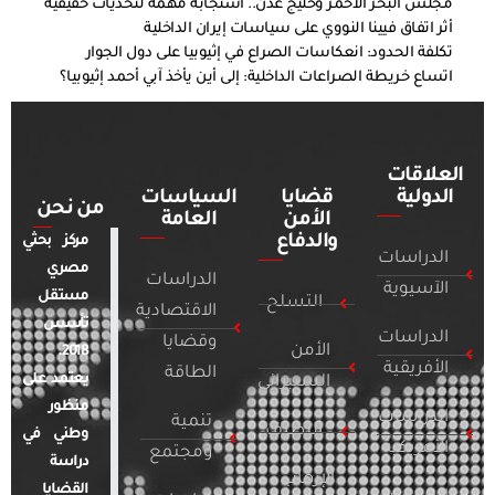
مجلس البحر الأحمر وخليج عدن.. استجابة مهمة لتحديات حقيقية
أثر اتفاق فيينا النووي على سياسات إيران الداخلية
تكلفة الحدود: انعكاسات الصراع في إثيوبيا على دول الجوار
اتساع خريطة الصراعات الداخلية: إلى أين يأخذ آبي أحمد إثيوبيا؟
العلاقات
الدولية
قضايا
السياسات
من نحن
الأمن
العامة
والدفاع
مركز بحثي
الدراسات
مصري
الدراسات
الآسيوية
مستقل
التسلح
الاقتصادية
تأسس
الدراسات
وقضايا
الأمن
2018.
الأفريقية
الطاقة
يعتمد على
السيبراني
منظور
الدراسات
تنمية
التطرف
وطني في
الأمريكية
ومجتمع
دراسة
الإرهاب
القضايا