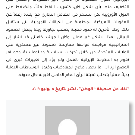
التخفيف منها بأى شكل كان، كتهريب النفط مثلاً، والضغط على
الدول الأوروبية لكى تستمر فى التعامل التجارى مع بلاده رغماً عن
العقوبات الأمريكية المحتملة على الكيانات الأوروبية التى ستقبل
ذلك، وكلا الأمرين له حدود معينة يصعب تجاوزها وبما يجعل الصمود
الإيرانى بهذا الشكل غير فعال. وكان المرشد خامنئى قد أشار إلى
استراتيجية مواجهة قوامها ممارسة ضغوط غير عسكرية على
الولايات المتحدة، من خلال تحركات سياسية ودبلوماسية، وهو أمر
تقوم به الحكومة الإيرانية بالفعل ولم يؤد إلى تغييرات كبرى فى
الوضع الإيرانى، ما يجعل مخرج المفاوضات وقبول الوساطات الدولية
بديلاً عملياً يتطلب تهيئة الرأى العام الداخلى لقبوله حال حدوثه.
*نقلا عن صحيفة “الوطن”، نشر بتاريخ ٥ يونيو ٢٠١٩.