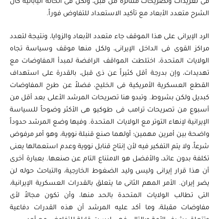
فى تغريدات وتصريحات متناثرة من قبل، ولكن فى الحالة اليابانية كان
الشرح متعدد الأبعاد مع تأكيد الاستعداد للتفاوض فوراً.
الرد الإيرانى على هذا الموقف جاء متعدد الأبعاد والزوايا، ونتيجة لتعدد
مراكز القوى فى الداخل الإيرانى، ولكل منها موقف وسياسة تجاه
الولايات المتحدة، اختلطت المواقف الرافضة لمبدأ المفاوضات مع
تهديدات، وإن بدرجة أقل كثيراً عن ذى قبل، بالقدرة على استهداف
القطع العسكرية الأمريكية فى الخليج، فضلاً عن طرح المفاوضات
كبديل ولكن بشروط. وتبدو هنا تصريحات المرشد الأعلى بعد أقل من
أسبوع من تصريحات ترامب فى طوكيو هى الأكثر وضوحاً للسياسة
الإيرانية لإنهاء التوتر مع الولايات المتحدة. وفيها وضع المرشد حدوداً
واضحة بين أمرين مهمين؛ أولهما صنع قنبلة نووية، وهو أمر مرفوض
شرعاً، ولا يتم التفكير فيه لأن إنتاج قنابل نووية وعدم استعمالها يعنى
تكلفة بدون عائد، والأفضل هو الامتناع التام عن صنعها. بعبارة أخرى
أن هذا قرار إيرانى وليس وليد الضغوط الخارجية، والتباحث حوله لن
يضر إيران. الأمر المهم الثانى ما يتعلق بالقدرات العسكرية الإيرانية،
التى تطالب الولايات المتحدة بالحد منها، وأن تكون مجالاً لأى
مفاوضات مقبلة، وما أكد عليه المرشد أن هذه القدرات دفاعية