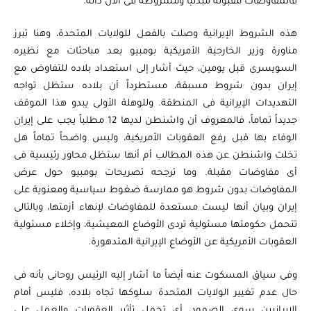
فالمفاوضات مقبولة مبدئياً ومشروطة فى الآن ذاته.
هذه الشروط الإيرانية وصلت بالفعل للولايات المتحدة، وهنا تبرز
مناورة وزير الخارجية الأمريكية بومبيو بعد مباحثات مع نظيره
السويسرى قبل يومين، حيث أشار إلى استعداد بلاده للتفاوض مع
إيران بدون شروط مسبقة، مستطرداً أن بلاده ستظل تواجه
التهديدات الإيرانية فى المنطقة. وللوهلة الأولى يبدو هذا الموقف
جديداً تماماً، فالمعروف أن واشنطن لديها 12 مطلباً يجب على إيران
الوفاء بها قبل رفع العقوبات الأمريكية، وليس واضحاً تماماً هل
تخلت واشنطن عن هذه المطالب أم أنها ستظل محاور رئيسية فى
أى مفاوضات مقبلة. وما ترجحه تصريحات بومبيو حول عرض
المفاوضات بدون شروط هو ممارسة ضغوط سياسية ومعنوية على
إيران وبيان أنها ليست مستعدة للمفاوضات لإنهاء أزمتها، وبالتالى
تتحمل حكومتها مسئولية تردى الأوضاع المعيشية، وإخلاء مسئولية
العقوبات الأمريكية عن الأوضاع الإيرانية المتدهورة.
وفى سياق المسكوت عنه أيضاً ما أشار إليه الرئيس روحانى بأنه فى
حال عدم تغيير الولايات المتحدة سلوكها تجاه بلاده، فليس أمام
الإيرانيين سوى الصمود، أى تحمل تأثير العقوبات والعمل على