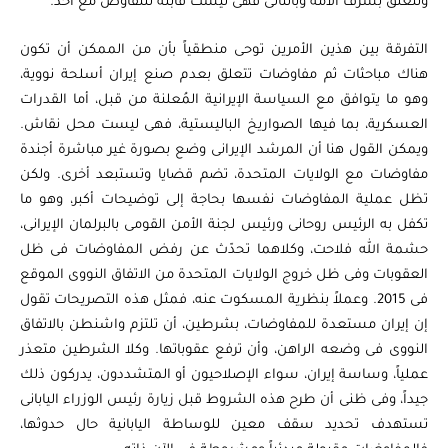
وتتعلق بشرف الأمة وبالتالى فهى ليست قابلة للتفاوض مع أحد.
التفرقة بين هذين الأمرين توحى منطقياً بأن من الممكن أن تكون
هناك مباحثات ثم مفاوضات تتعلق بعدم صنع إيران أسلحة نووية،
وهو ما يتوافق مع السياسة الإيرانية المُعلنة من قبل، أما القدرات
العسكرية، بما فيها الصواريخ الباليستية، فهى ليست محل نقاش.
ويمكن القول هنا أن المرشد الإيرانى وضع بصورة غير مباشرة أجندة
مفاوضات مع الولايات المتحدة، تضم قضايا وتستبعد أخرى. ولكن
تظل عملية المفاوضات نفسها بحاجة إلى توضيحات أكبر، وهو ما
تكفل به الرئيس روحانى ورئيس لجنة الأمن القومى بالبرلمان الإيرانى،
حشمة الله فلاحت، وكلاهما تحدّث عن رفض المفاوضات فى ظل
العقوبات وفى ظل خروج الولايات المتحدة من الاتفاق النووى الموقع
فى 2015. وعملاً بنظرية المسكوت عنه، فمثل هذه التصريحات تقول
إن إيران مستعدة للمفاوضات، بشرطين، أن تلتزم واشنطن بالاتفاق
النووى فى وضعه الراهن، وأن ترفع عقوباتها. وكلا الشرطين متعذر
عملياً، وساسة إيران، سواء الإصلاحيون أو المتشددون، يدركون ذلك
جيداً، وفى ظنى أن طرح هذه الشروط قبل زيارة رئيس الوزراء اليابانى
تستهدف تحديد سقف معين للوساطة اليابانية حال حدوثها،