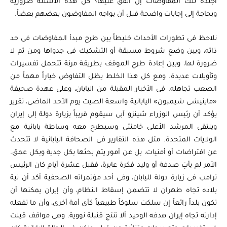
أجندة تلك المفاوضات إن اتُفق عليها؟ كل هذه الأسئلة ضرورية
وبحاجة إلى إجابات واضحة قبل أن يواجه المفاوضون بعضهم بعضاً.
نلاحظ فى تطورات الأحداث خليطاً بين طرح مبدأ المفاوضات فى حد
ذاته، وبين وضع شروط مسبقة أو التشكيك فى جدواها ومن ثم لا
ضرورة لها، وبين إعادة طرح الموقف بطريقة مرنة تتحمل تفسيرات
وتأويلات عديدة. ومع كل هذا الخلط يظل التفاوض خياراً مهماً من
الصعب تجاهله. فى الأخبار المقبلة من اليابان، وعلى عهدة صحيفة
«ماينيشى شيمبون» اليابانية واسعة الصيت يوم الأحد الماضى، تقرير
يؤكد أن رئيس الوزراء شينزو آبى سيقوم قريباً بزيارة دولة إلى إيران
ويلتقى المرشد الأعلى خامنئى وسيطرح معه وساطة يابانية مع
الولايات المتحدة. مثل هذه التقارير فى الصحافة اليابانية لا تتحدث
عن افتراضات أو أمنيات، بل عن أمور يتم بحثها بكل جدية وبكل عمق.
الأمر لم يأتِ صدفة أو وليد فكرة عابرة، فقبل عشرة أيام كان الرئيس
ترامب فى زيارة دولة لليابان، وفى أحد مؤتمراته الصحفية أكد أن نية
بلاده تجاه طهران لا تتضمن إسقاط النظام، وأن إيران يمكنها أن
تكون بلداً رائعاً إن سلكت سلوكاً طبيعياً كأى أمة أخرى، وأن ما تفعله
إدارته تجاه إيران هدفه الوحيد ألا تنتج قنبلة نووية. وهى مواقف قيلت