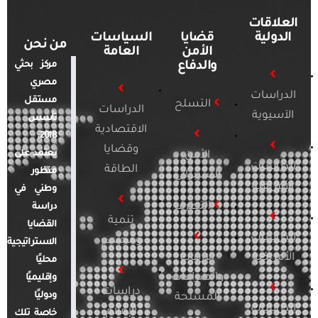
العلاقات
الدولية
قضايا
السياسات
من نحن
الأمن
العامة
والدفاع
مركز بحثي
مصري
الدراسات
مستقل
التسلح
الدراسات
الآسيوية
تأسس
الاقتصادية
2018.
وقضايا
يعتمد على
الأمن
الدراسات
الطاقة
منظور
السيبراني
الأفريقية
وطني في
التطرف
دراسة
تنمية
القضايا
الدراسات
ومجتمع
الاستراتيجية
الأمريكية
الإرهاب
محليًا
والصراعات
وإقليميًا
دراسات
ودوليًا
المسلحة
الدراسات
الإعلام
خاصة تلك