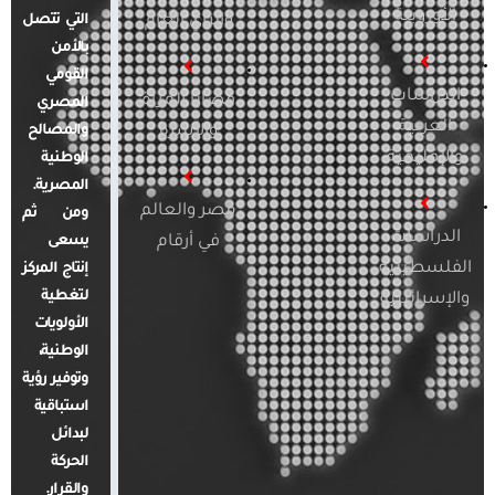
الأوروبية
والرأي العام
التي تتصل
بالأمن
القومي
الدراسات
قضايا المرأة
المصري
العربية
والأسرة
والمصالح
والإقليمية
الوطنية
المصرية.
مصر والعالم
ومن ثم
الدراسات
في أرقام
يسعى
الفلسطينية
إنتاج المركز
لتغطية
والإسرائيلية
الأولويات
الوطنية،
وتوفير رؤية
استباقية
لبدائل
الحركة
والقرار.