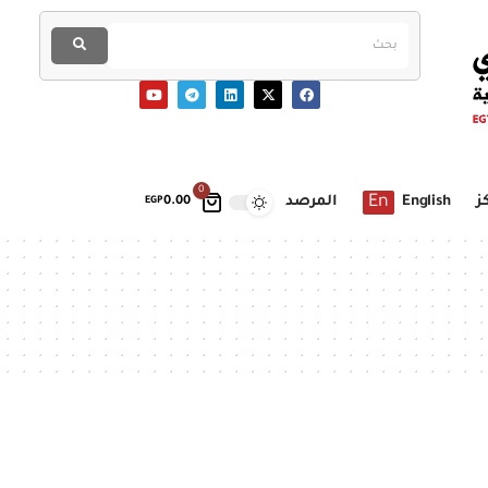
0
En
ز
English
المرصد
EGP
0.00