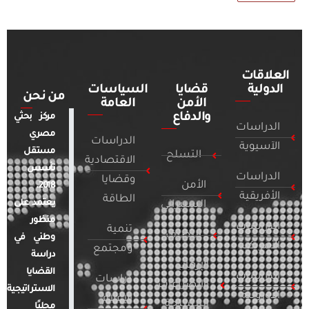
العلاقات
الدولية
قضايا
السياسات
من نحن
الأمن
العامة
والدفاع
مركز بحثي
الدراسات
مصري
الدراسات
الآسيوية
مستقل
التسلح
الاقتصادية
تأسس
الدراسات
وقضايا
الأمن
2018.
الأفريقية
الطاقة
يعتمد على
السيبراني
منظور
الدراسات
تنمية
التطرف
وطني في
الأمريكية
ومجتمع
دراسة
الإرهاب
القضايا
الدراسات
دراسات
والصراعات
الاستراتيجية
الأوروبية
الإعلام
المسلحة
محليًا