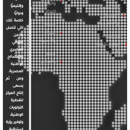
والرأي
وإقليميًا
الدراسات
العام
ودوليًا
العربية
خاصة تلك
والإقليمية
قضايا
التي تتصل
المرأة
بالأمن
الدراسات
والأسرة
القومي
الفلسطينية
المصري
والإسرائيلية
مصر
والمصالح
والعالم
الوطنية
في أرقام
المصرية.
ومن ثم
يسعى
إنتاج المركز
لتغطية
الأولويات
الوطنية،
وتوفير رؤية
استباقية