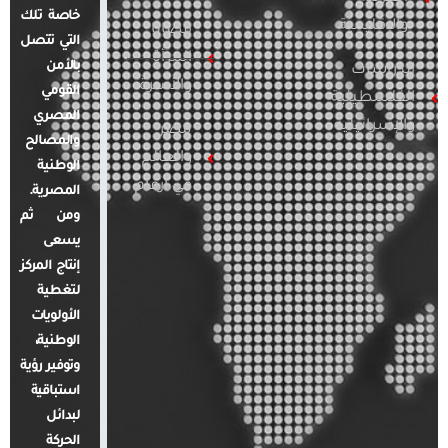
خاصة تلك
والإقليمية
قضايا
التي تتصل
المرأة
بالأمن
الدراسات
والأسرة
القومي
الفلسطينية
المصري
والإسرائيلية
مصر
والمصالح
والعالم
الوطنية
في أرقام
المصرية.
ومن ثم
يسعى
إنتاج المركز
لتغطية
الأولويات
الوطنية،
وتوفير رؤية
استباقية
لبدائل
الحركة