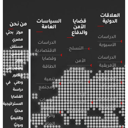
العلاقات
الدولية
قضايا
السياسات
من نحن
الأمن
العامة
والدفاع
مركز بحثي
الدراسات
مصري
الدراسات
الآسيوية
مستقل
التسلح
الاقتصادية
تأسس
الدراسات
وقضايا
الأمن
2018.
الأفريقية
الطاقة
يعتمد على
السيبراني
منظور
الدراسات
تنمية
التطرف
وطني في
الأمريكية
ومجتمع
دراسة
الإرهاب
القضايا
الدراسات
دراسات
والصراعات
الاستراتيجية
الأوروبية
الإعلام
المسلحة
محليًا
والرأي
وإقليميًا
الدراسات
العام
ودوليًا
العربية