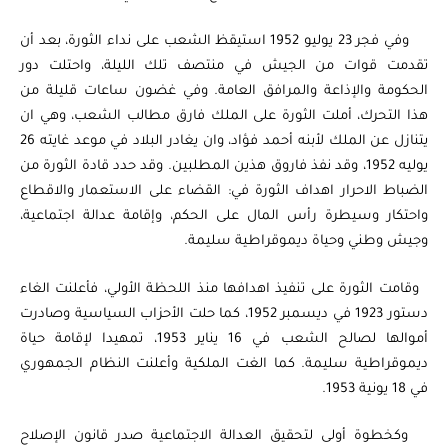
وفي فجر 23 يوليو 1952 استيقظ الشعب على نداء الثورة، بعد أن
تقدمت قوات من الجيش في منتصف تلك الليلة، واحتلت دور
الحكومة والإذاعة والمرافق العامة. وفي غضون ساعات قليلة من
هذا التحرك، أملت الثورة على الملك فارق مطالب الشعب، وهي ان
يتنازل عن الملك لأبنه أحمد فؤاد، وان يغادر البلاد في موعد غايته 26
يوليه 1952، وقد نفذ فاروق هذين المطلبين. وقد حدد قادة الثورة من
الضباط الاحرار اهداف الثورة في: القضاء على الاستعمار والاقطاع
واحتكار وسيطرة رأس المال على الحكم، وإقامة عدالة اجتماعية،
وجيش وطني وحياة ديموقراطية سليمة.
وقامت الثورة على تنفيذ اهدافها منذ اللحظة الأولي، فأعلنت الغاء
دستور 1923 في ديسمبر 1952، كما حلت الأحزاب السياسية وصادرت
أموالها لصالح الشعب في 16 يناير 1953، تمهيدا لإقامة حياة
ديموقراطية سليمة. كما الغت الملكية وأعلنت النظام الجمهوري
في 18 يونية 1953.
وكخطوة أولى لتحقيق العدالة الاجتماعية صدر قانون الإصلاح