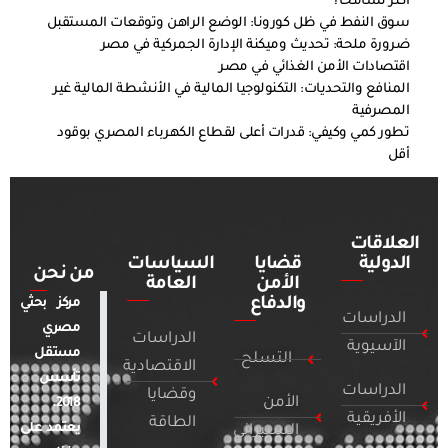
أكثر تسامحًا؟
سوق النفط في ظل كورونا: الوضع الراهن وتوقعات المستقبل
ضرورة ملحة: تحديث وميكنة الإدارة الجمركية في مصر
اقتصادات الأمن الغذائي في مصر
المنافع والتحديات: التكنولوجيا المالية في الأنشطة المالية غير
المصرفية
تطور كمي وكيفي: قدرات أعلى لقطاع الكهرباء المصري بوقود
أقل
العلاقات
الدولية
قضايا
السياسات
من نحن
الأمن
العامة
والدفاع
مركز بحثي
الدراسات
مصري
الدراسات
الآسيوية
مستقل
التسلح
الاقتصادية
تأسس
الدراسات
وقضايا
الأمن
2018.
الأفريقية
الطاقة
يعتمد على
السيبراني