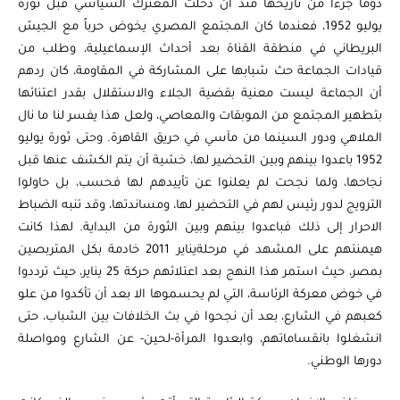
دومًا جزءاً من تاريخها منذ أن دخلت المعترك السياسي قبل ثورة
يوليو 1952، فعندما كان المجتمع المصري يخوض حرباً مع الجيش
البريطاني في منطقة القناة بعد أحداث الإسماعيلية، وطلب من
قيادات الجماعة حث شبابها على المشاركة في المقاومة، كان ردهم
أن الجماعة ليست معنية بقضية الجلاء والاستقلال بقدر اعتنائها
بتطهير المجتمع من الموبقات والمعاصي، ولعل هذا يفسر لنا ما نال
الملاهي ودور السينما من مآسي في حريق القاهرة. وحتى ثورة يوليو
1952 باعدوا بينهم وبين التحضير لها، خشية أن يتم الكشف عنها قبل
نجاحها، ولما نجحت لم يعلنوا عن تأييدهم لها فحسب، بل حاولوا
الترويج لدور رئيس لهم في التحضير لها، ومساندتها، وقد تنبه الضباط
الاحرار إلى ذلك فباعدوا بينهم وبين الثورة من البداية. لهذا كانت
هيمنتهم على المشهد في مرحلةيناير 2011 خادمة بكل المتربصين
بمصر، حيث استمر هذا النهج بعد اعتلائهم حركة 25 يناير، حيث ترددوا
في خوض معركة الرئاسة، التي لم يحسموها الا بعد أن تأكدوا من علو
كعبهم في الشارع، بعد أن نجحوا في بث الخلافات بين الشباب، حتى
انشغلوا بانقساماتهم، وابعدوا المرأة-لحين- عن الشارع ومواصلة
دورها الوطني.