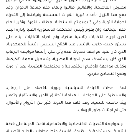
لهذا نزل أكثر من 30 مليون مصري في 30يونيو2013 الي ميادين
مصرفي العاصمة، والاقاليم، طالبوا بإنهاء حكم جماعة الاخوان، وقد
دفع هذا النزول بأعداد كبيرة القوات المسلحة وقيادتها إلى التحرك
لحماية الثورة، وفي 3 يوليو تم الاستجابة لمطالب الثورة، وتقرر انهاء
حكم الجماعة، وان يقوم رئيس المحكمة الدستورية العليا بإدارة البلاد
لحين اجراء انتخابات رئاسية مبكرة، وتم اجراء انتخابات -بناء على
دستور جديد- جاءت بالرئيس عبد الفتاح السيسي رئيساً للجمهورية.
الذي كان عليه مواجهة تحديات عدة يأتي على رأسها مواجهة الإرهاب
الذي كان يستهدف هدم الدولة المصرية، وتسهيل مهمة تفكيكها،
وكذلك مواجهة الأوضاع الاقتصادية والاجتماعية المتردية، بعد أن ورث
وضع اقتصادي متردي.
لهذا أعطت القيادة السياسية أولوية للقضاء على الإرهاب،
والسيطرة على الجماعات الهدامة، لتحقيق الأمن والاستقرار وتوفير
بيئة حاضنة للتنمية، وقد كلف هذا الدولة كثير من الأرواح والأموال،
حتى تم اجتثاث جذور الإرهاب.
ولمواجهة التحديات الاقتصادية والاجتماعية، قامت الدولة على خطة
للتنمية المستدامة، في ظروف قاسية، منها محاولات الخارج التضييق