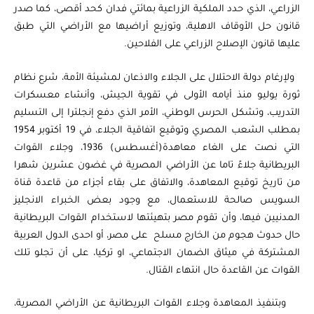
الزراعي، الذي حدد الملكية الزراعية بمائتي فدان كحد أقصى، كما صدر
قانون حل الأوقاف الاهلية، وتوزيع أراضيها مع الأراضي التي طبق
عليها قانون الإصلاح الزراعي على الفلاحين.
ولإرغام دولة الاحتلال على الجلاء والاذعان لمشيئة الأمة، شرع نظام
ثورة يوليو منذ أيامه الأولى في تقوية الجيش، وأنشاء معسكرات
التدريب، وتشكل الحرس الوطني، الأمر الذي دفع إنجلترا إلى التسليم
بمطلب الشعب المصري وتوقيع اتفاقية الجلاء، في 19 أكتوبر 1954
التي نصت على الغاء معاهدة(أغسطس) 1936، وجلاء القوات
البريطانية جلاءً تاما عن الأراضي المصرية في غضون عشرين شهرا
من تاريخ توقيع المعاهدة، والاتفاق على بقاء أجزاء من قاعدة قناة
السويس صالحة للاستعمال، مع وجود بعض الخبراء الانجليز
المدنيين فيها، وأن تقوم مصر بتهيئتها لاستخدام القوات البريطانية
حال حدوث هجوم من الخارج مسلح على مصر، أو احدى الدول العربية
المشتركة في ميثاق الضمان الاجتماعي، او تركيا، على أن تجلو تلك
القوات عن القاعدة حال انتهاء القتال.
وبتنفيذ المعاهدة وجلاء القوات البريطانية عن الأراضي المصرية،