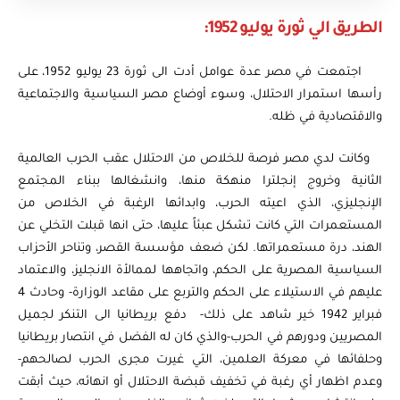
الطريق الي ثورة يوليو 1952:
اجتمعت في مصر عدة عوامل أدت الى ثورة 23 يوليو 1952، على
رأسها استمرار الاحتلال، وسوء أوضاع مصر السياسية والاجتماعية
والاقتصادية في ظله.
وكانت لدي مصر فرصة للخلاص من الاحتلال عقب الحرب العالمية
الثانية وخروج إنجلترا منهكة منها، وانشغالها ببناء المجتمع
الإنجليزي، الذي اعيته الحرب، وابدائها الرغبة في الخلاص من
المستعمرات التي كانت تشكل عبئاً عليها، حتى انها قبلت التخلي عن
الهند، درة مستعمراتها. لكن ضعف مؤسسة القصر، وتناحر الأحزاب
السياسية المصرية على الحكم، واتجاهها لممالأة الانجليز، والاعتماد
عليهم في الاستيلاء على الحكم والتربع على مقاعد الوزارة- وحادث 4
فبراير 1942 خير شاهد على ذلك- دفع بريطانيا الى التنكر لجميل
المصريين ودورهم في الحرب-والذي كان له الفضل في انتصار بريطانيا
وحلفائها في معركة العلمين، التي غيرت مجرى الحرب لصالحهم-
وعدم اظهار أي رغبة في تخفيف قبضة الاحتلال أو انهائه، حيث أبقت