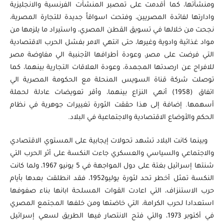
ومنشآتها، كما أقدمت على تمصير المنشآت الفرنسية والانجليزية
وادارتها لفائدة المصريين، وفتحت اسواقاً جديدة للتجارة المصرية،
نجحت من خلالها في تسويق القطن المصري، واستيراد ما يلزمها من
مواد غذائية وادوية وغيرها، حتى انتهي الامر بفشل الحرب الاقتصادية
التي فرضت على مصر، وعودة أطرافها الأجنبية الي مفاوضة مصر
للافراج عن ارصدتها المجمدة، وعودة العلاقات التجارية بينهما، كما
توصلت شركة قناة السويس المنحلة مع الحكومة المصرية الي
اتفاق (1958) أنهي النزاع بينهما، وأقر تعويضات عادلة لحملة
أسهمها. إضافة إلى هذا حققت الثورة تغييرات جوهرية في نظام
الحكم والأوضاع الاقتصادية والاجتماعية في البلاد.
وبينما كانت البلاد تشهد تحولات إيجابية على المستوي الاقتصادي
والاجتماعي والسياسي والعسكري جاءت النكسة على أثر الحرب التي
شنتها إسرائيل بغتة على دول المواجهة في 5 يونيو 1967، ولما كانت
النكسة تمثل أخطر تحد لثورة يوليو1952، فقد انطلقت بعدها بأيام
حرب الاستنزاف، التي اعادت القوات المسلحة ابانها بناء صفوفها
استعدادا لحرب الكرامة، التي خاضتها ومن خلفها المجتمع المصري
في أكتوبر 1973، والتي فتح الانتصار فيها الطريق لسعي إسرائيل