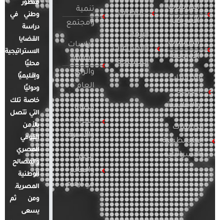
منظور
الدراسات
تنمية
التطرف
وطني في
الأمريكية
ومجتمع
دراسة
الإرهاب
القضايا
الدراسات
دراسات
والصراعات
الاستراتيجية
الأوروبية
الإعلام
المسلحة
محليًا
والرأي
وإقليميًا
الدراسات
العام
ودوليًا
العربية
خاصة تلك
والإقليمية
قضايا
التي تتصل
المرأة
بالأمن
الدراسات
والأسرة
القومي
الفلسطينية
المصري
والإسرائيلية
مصر
والمصالح
والعالم
الوطنية
في أرقام
المصرية.
ومن ثم
يسعى