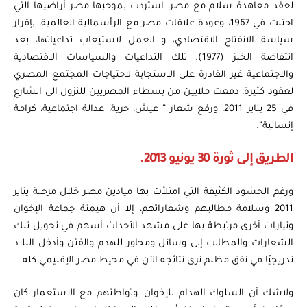
لعقد معاهدة سلام مع مصر، استردت بموجبها مصر أراضيها التي
احتلت في 1967، وعودة علاقات مصر مع الرأسمالية العالمية، بإقرار
سياسة الانفتاح الاقتصادي، و العمل لاستيعاب تداعياتها، بعد
انتفاضة الخبز (1977). تلك التداعيات والسياسات الاقتصادية
والاجتماعية غير القادرة على الاستجابة لاحتياجات المجتمع المصري
لعقود كثيرة، دفعت ملايين من بسطاء المصريين للنزول الى الشارع
في 25 يناير 2011، ورفع شعار ” عيش، حرية، عدالة اجتماعية، كرامة
إنسانية”.
الطريق إلى ثورة 30 يونيو 2013.
ورغم الحشود الكثيفة التي امتلأت بها ميادين مصر خلال مرحلة يناير
2011 وسلامة مطالبهم وشعاراتهم، إلا أن هيمنة جماعة الإخوان
وتيارات أخرى مرتبطة بها على مشهد الأحداث أسهم في تحويل تلك
الشعارات والمطالب إلى وسائل ومحاور للهدم والفتن وأدخل البلاد
تدريجيًا في نفق مظلم نرى نتائجه الآن في محيط مصر الإقليمي كله.
ولاشك أن السلوك الهدام للإخوان، وتواطئهم مع الاستعمار كان