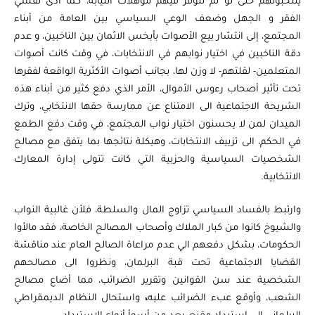
ينتخبونهم حتى لو لم تتوفر فيهم مؤهلات النيابة، كما أدى تفشي
الفقر و الجهل وضعف الوعي السياسي بين العامة من أبناء
المجتمع، إلى انتشار بيع الأصوات بأبخس الاثمان بين الناخبين، و عدم
دقة الناخبين في اختيار نوابهم في الانتخابات، في وقت كانت أصوات
المتعلمين- لقلتهم- لا وزن لها، بجانب أصوات الأكثرية الواقعة لفقرها
تحت تأثير أصحاب رءوس الأموال، الأمر الذي دفع كثير من أبناء هذه
الشريحة الاجتماعية الى الامتناع عن ممارسة حقها الانتخابي، وترك
الميدان لمن لا يحسنون اختيار نواب المجتمع، في وقت دفع الطمع
في الحكم، الى تزييف الانتخابات، وهيكلة نتائجها بما يتفق مع مصالح
الشخصيات السياسية والحزبية التي كانت تتولى إدارة المعارك
الانتخابية.
وارتبط بالفساد السياسي تزاوج المال والسلطة، فلأن غالبية النواب
والشيوخ كانوا من كبار الملاك وأصحاب المصالح الخاصة، فقد مالأوا
الحكومات، بشكل دفعهم الي عدم مراعاة الصالح العام عند مناقشة
القضايا الاجتماعية تحت قبة البرلمان، ونظروا الى مصالحهم
الشخصية عند سن القوانين وتقرير الضرائب، مما أضاع مصالح
الشعب، وأوقع عبء الضرائب عليه
،
واستحال النظام الديمقراطي