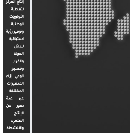
إنتاج المركز
لتغطية
الأولويات
الوطنية،
وتوفير رؤية
استباقية
لبدائل
الحركة
والقرار.
وتعميق
الوعي إزاء
المتغيرات
المختلفة
عبر عدة
صور من
الإنتاج
العلمي،
والأنشطة