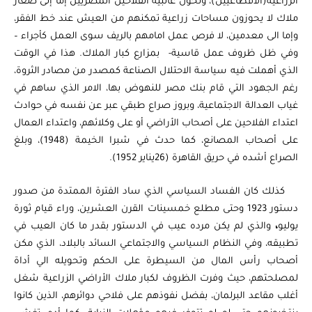
الزراعية(الاقطاعيين)، وتحول غالبية الفلاحين المصريين إما إلى صغار
ملاك لا يحوزون مساحات زراعية تمكنهم من العيش عند خط الفقر،
وإما الى معدمين، لا فرص عمل امامهم بالريف سوى العمل كأجراء –
وفي ظل ظروف عمل قاسية- بمزارع كبار الملاك. هذا في الوقت
الذي أهملت فيه سياسة الاحتلال الصناعة كمصدر من مصادر الثروة،
رغم الجهود التي قام بنك مصر للنهوض بها، الامر الذي ساهم في
غياب العدالة الاجتماعية، وبروز صراع طبقي عبر عن نفسه في حوادث
اعتداء الفلاحين على أصحاب الأراضي أو على وكلائهم، واعتداء العمال
على أصحاب المصانع، كما حدث في شبرا الخيمة (1948)، وبلغ
الصراع أشده في حريق القاهرة (26يناير 1952).
كذلك كان الفساد السياسي الذي ساد الفترة الممتدة من صدور
دستور 1923 وحتى مطلع خمسينات القرن العشرين، وراء قيام ثورة
يوليو
،
والذي لم يكن مرده عيب في الدستور بقدر ما كان العيب في
تطبيقه، وفي النظام السياسي والاجتماعي السائد بالبلاد، الذي مكن
أصحاب رأس المال من السيطرة على الحكم وتحويله الي أداة
لمصلحتهم، حيث وفرت الظروف لكبار ملاك الأراضي الزراعية شغل
أغلب مقاعد البرلمان، بفضل نفوذهم على فلاحي دوائرهم، الذين كانوا