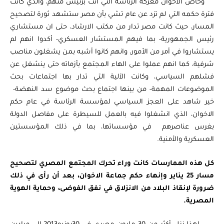
وخاض الاخوان معركة الرئاسة التي أتت برئيس منهم، والذي كانت
فترة حكمه التي لم تزد عن عام تشي بأن مصر ستشهد ثورة لتصحيح
المسار، حيث كانت مصر تدار من مكتب الارشاد، حتى ان مستشاري
رئيس الجمهورية- بما فيهم المستشار العسكري- أكدوا انهم لم
يستشاروا في أمر من الأمور، وانهم كانوا أشبه بمن يشغلون مناصب
شرفية، كما انهم عملوا على الهاء المجتمع بأزماته حتى ينشغل عن
فشلهم السياسي، وكانت الآلية التي تدار بها اجتماعات بحث
الموضوعات المهمة- من بينها اجتماع بحث موضوع سد النهضة-
خير شاهد على العجز السياسي لمؤسسة الرئاسة في عام حكم
الاخوان، الذي انشغلوا فيه بالعمل للسيطرة على مفاصل الدولة
بغرس عناصرهم في مؤسساتها، بما في ذلك المؤسستين
العسكرية والأمنية.
كل هذه الممارسات كانت وراء تحرك المجتمع المصري لتصحيح
مسار 25 يناير وإنهاء حكم جماعة الاخوان، بعد أن رأى في ذلك
ضرورة لإنقاذ البلاد من الانزلاق في نفق الفوضى، وحماية الهوية
المصرية.