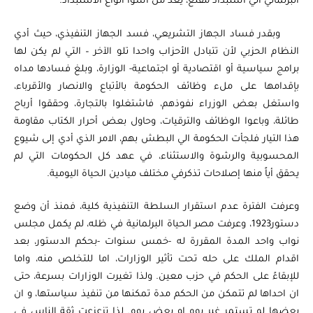
البرلماني الي استبداد مقنع، يعد من أسوأ أنواع الاستبداد.
وبقدر فساد الجهاز التشريعي، فسد الجهاز التنفيذي، حيث أدي
النظام الحزبي لأن تتبادل الأحزاب واحدا تلو الآخر – التي لم يكن لها
برامج سياسية أو اقتصادية أو اجتماعية- الوزارة، وبلغ فسادها مداه
بإقدامها على ملء وظائف الحكومة بالأتباع والانصار والأقرباء،
واستغل بعض الوزراء نفوذهم، فاشتغلوا بالتجارة، وحققوا أرباح
طائلة، وباعوا الوظائف والترقيات، وحاول بعض أحرار الكتاب مقاومة
هذا التيار فلجأت الحكومة الي البطش بهم، الامر الذي أدي إلى شيوع
المحسوبية والرشوة والاستثناء، في عهد كل الحكومات التي لم
يحقق أياً منها إصلاحات تذكرفي مختلف ميادين الحياة اليومية.
وعرفت الفترة عدم استقرار السلطة التنفيذية كلية، فمنذ أن وضع
دستور1923، وعرفت مصر الحياة البرلمانية في ظله، لم يكمل مجلس
نواب واحد المدة المقررة له -خمس سنوات -بحكم الدستور، بعد
اقدام الملك على حله تحت تأثير الوزارات، اما للتخلص منه، واما
للإبقاءً على الحكم في حزب معين. ولذا تغيرت الوزارات بسرعة، حتى
ان احداها لم تتمكن من الحكم مدة تمكنها من تنفيذ سياستها، و ان
بعضها لم تستمر غير يوم او بعض يوم. لذا تزعزعت ثقة الناس في