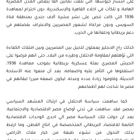
على انتشار جيوشها، التي بلغت ثمانين الفا ببعض المدن المصرية
الهامة، و تلكأت في اخلاء القاهرة والإسكندرية، دون احترام لمعاهدة
1936 التي كانت تنص على نشر عشرة آلاف جندي بمنطقة قناة
السويس، ودون مراعاة لشعور المصريين والاعتراف بفضلهم في
دعم بريطانيا وحلفائها في الحرب.
كذلك راح الانجليز
يعملون للحيل بين المصريين وبين امتلاك الكفاءة
التي تؤهلهم لمقاومة الاحتلال وطرده من البلاد، حتى انهم فرضوا على
الجيش المصري بعثة عسكرية بريطانية بموجب معاهدة 1936،
استغلوها في التآمر عليه واضعافه، بعد أن منعوا عنه الأسلحة
الحديثة، وقاوموا زيادة عدده وعدته، ليكون ضعفه مبررا لبقائهم في
مصر ما شاءت لهم أطماعهم.
كما ساهمت سياسة الاحتلال في ارتباك المشهد السياسي
بمصر، فقد ساهمت في تدني أوضاع مصر الاقتصادية والاجتماعية،
بعد ان حولت تلك السياسة مصر الي احدى الوحدات الاقتصادية
التابعة للاقتصاد البريطاني المتخصصة في انتاج القطن، وما ارتبط
بذلك التحول من نشوء طبقة من كبار ملاك الأراضي