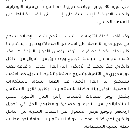
على ثورة 30 يونيو، وجائحة كورونا، ثم الحرب الروسية الأوكرانية،
والحرب الامريكية الإسرائيلية على إيران، التي القت بظلالها على
الاقتصاد العالمي.
وقد قامت خطة التنمية على أساس برنامج شامل للإصلاح يسهم
في تعزيز قدرة الاقتصاد على امتصاص الصدمات وتجاوز الأزمات، ولما
كان نجاح الخطة معلق على توفير رؤوس الأموال اللازمة لها، فقد
قامت الدولة على سياسة لتجميع وجذب رؤوس الأموال من الداخل
والخارج، حيث نجحت في ترويض رأس المال المحلي، واقناعه بلعب
دور محوري في التنمية، وتسريع عجلتها وتنشيط السوق، كما اهتمت
بتشجيع رأس المال الأجنبي على العمل بسوق الاستثمارات
المصرية، بتوفير بيئة حاضنة للاستثمارات، وتغيير قانون الاستثمار،
بشكل يوفر ضمانات لأصحاب رأس المال الأجنبي، تحمي
استثماراتهم من التأميم والمصادرة وتعطيهم الحق في تحويل
ارباحهم، وتوفير فرص الحصول على العمالة المدربة من الداخل
والخارج لهم، كذلك وجهت الدولة الاستثمارات العامة نحو مجالات
خطة التنمية المستدامة.