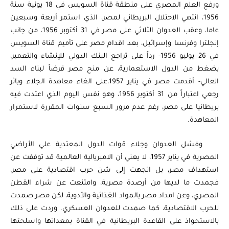
ورفع العلم المصري على منطقة قناة السويس في 18 يونية سنة
1956، انتهي الاحتلال البريطاني لمصر، الذي استمر أربعة وسبعين
عاما، وعقب العدوان الثلاثي على مصر في 31 أكتوبر 1956، من جانب
إنجلترا وفرنسا وإسرائيل، بعد اقدام مصر على تأميم قناة السويس
في 26 يوليو 1956- رداً على تراجع البنك الدولي للإنشاء والتعمير،
بضغط من الدول الاستعمارية، عن منح مصر قرضاً لبناء السد
العالي- أقدمت مصر في يناير 1957،على الغاء معاهدة الجلاء وباثر
رجعي اعتباراً من 31 أكتوبر 1956، وهو نفس اليوم الذي اعتدت فيه
بريطانيا على مصر، رغم عدم مرور السبع سنوات المقررة لاستمرار
المعاهدة.
وفشل العدوان وجلاء قوات الدول المعتدية علي الأراضي
المصرية في يناير 1957، لا يعني أن الامبريالية العالمية قد توقفت عن
استهداف مصر، بل اتجهت إلى شن حرب اقتصادية على مصر،
فجمدت ما لديها من أرصدة مصرية، وامتنعت عن شراء القطن
المصري، وعن امداد مصر بالمواد الغذائية والأدوية، لكن مصر صمدت
للحرب الاقتصادية، كما صمدت للعدوان العسكري. وردت على ذلك
بالاستحواذ على القاعدة البريطانية في القناة بمعداتها واسلحتها