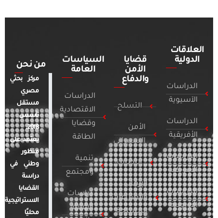
العلاقات
الدولية
قضايا
السياسات
من نحن
الأمن
العامة
والدفاع
مركز بحثي
الدراسات
مصري
الدراسات
الآسيوية
مستقل
التسلح
الاقتصادية
تأسس
الدراسات
وقضايا
الأمن
2018.
الأفريقية
الطاقة
يعتمد على
السيبراني
منظور
الدراسات
تنمية
التطرف
وطني في
الأمريكية
ومجتمع
دراسة
الإرهاب
القضايا
الدراسات
دراسات
والصراعات
الاستراتيجية
الأوروبية
الإعلام
المسلحة
محليًا