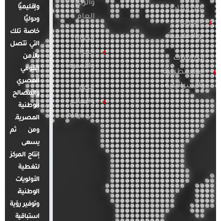
والرأي
وإقليميًا
الدراسات
العام
ودوليًا
العربية
خاصة تلك
والإقليمية
قضايا
التي تتصل
المرأة
بالأمن
الدراسات
والأسرة
القومي
الفلسطينية
المصري
والإسرائيلية
مصر
والمصالح
والعالم
الوطنية
في أرقام
المصرية.
ومن ثم
يسعى
إنتاج المركز
لتغطية
الأولويات
الوطنية،
وتوفير رؤية
استباقية