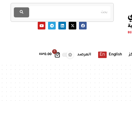
0
En
ز
English
المرصد
EGP
0.00