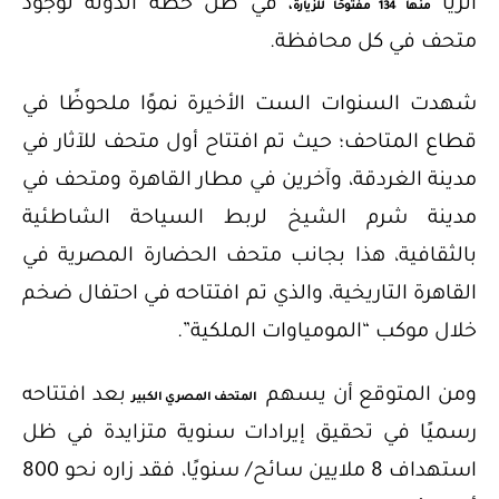
أثريًا
في ظل خطة الدولة لوجود
منها 134 مفتوحًا للزيارة،
متحف في كل محافظة.
شهدت السنوات الست الأخيرة نموًا ملحوظًا في
قطاع المتاحف؛ حيث تم افتتاح أول متحف للآثار في
مدينة الغردقة، وآخرين في مطار القاهرة ومتحف في
مدينة شرم الشيخ لربط السياحة الشاطئية
بالثقافية، هذا بجانب متحف الحضارة المصرية في
القاهرة التاريخية، والذي تم افتتاحه في احتفال ضخم
خلال موكب “المومياوات الملكية”.
ومن المتوقع أن يسهم
بعد افتتاحه
المتحف المصري الكبير
رسميًا في تحقيق إيرادات سنوية متزايدة في ظل
استهداف 8 ملايين سائح/ سنويًا، فقد زاره نحو 800