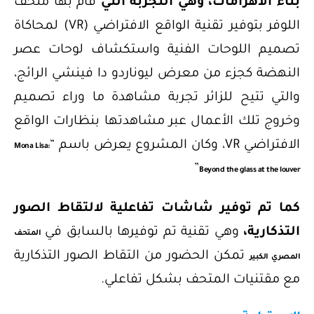
بناء الأهرامات، وهي التجربة التي
قام بها متحف
اللوفر بتوفير تقنية الواقع الافتراضي (VR) لمحاكاة
تصميم اللوحات الفنية واستكشاف لوحات عصر
النهضة كجزء من معرض ليوناردو دا فينشي الرائج،
والتي تتيح للزائر تجربة مشاهدة ما وراء تصميم
وخروج تلك الأعمال عبر مشاهدتها بنظارات الواقع
الافتراضي VR، وكان المشروع يعرض باسم “
Mona Lisa:
”
Beyond the glass at the louver
كما تم توفير شاشات تفاعلية لالتقاط الصور
التذكارية،
وهي تقنية تم توفيرها بالسابق في
المتحف
تمكن الحضور من التقاط الصور التذكارية
المصري الكبير
مع مقتنيات المتحف بشكل تفاعلي.