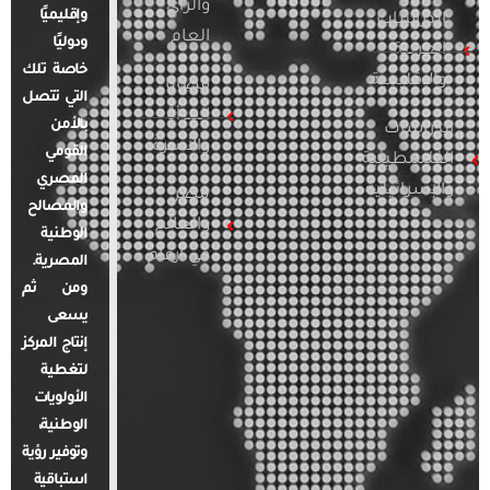
والرأي
وإقليميًا
الدراسات
العام
ودوليًا
العربية
خاصة تلك
والإقليمية
قضايا
التي تتصل
المرأة
بالأمن
الدراسات
والأسرة
القومي
الفلسطينية
المصري
والإسرائيلية
مصر
والمصالح
والعالم
الوطنية
في أرقام
المصرية.
ومن ثم
يسعى
إنتاج المركز
لتغطية
الأولويات
الوطنية،
وتوفير رؤية
استباقية