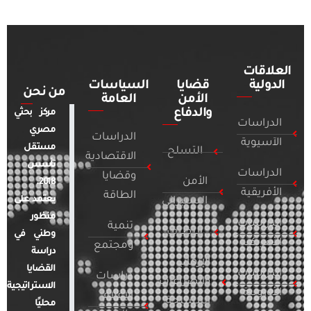
العلاقات
الدولية
قضايا
السياسات
من نحن
الأمن
العامة
والدفاع
مركز بحثي
الدراسات
مصري
الدراسات
الآسيوية
مستقل
التسلح
الاقتصادية
تأسس
الدراسات
وقضايا
الأمن
2018.
الأفريقية
الطاقة
يعتمد على
السيبراني
منظور
الدراسات
تنمية
التطرف
وطني في
الأمريكية
ومجتمع
دراسة
الإرهاب
القضايا
الدراسات
دراسات
والصراعات
الاستراتيجية
الأوروبية
الإعلام
المسلحة
محليًا