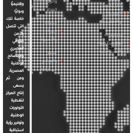
والرأي
وإقليميًا
الدراسات
العام
ودوليًا
العربية
خاصة تلك
والإقليمية
قضايا
التي تتصل
المرأة
بالأمن
الدراسات
والأسرة
القومي
الفلسطينية
المصري
والإسرائيلية
مصر
والمصالح
والعالم
الوطنية
في أرقام
المصرية.
ومن ثم
يسعى
إنتاج المركز
لتغطية
الأولويات
الوطنية،
وتوفير رؤية
استباقية