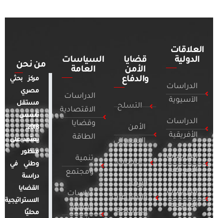
العلاقات
الدولية
قضايا
السياسات
من نحن
الأمن
العامة
والدفاع
مركز بحثي
الدراسات
مصري
الدراسات
الآسيوية
مستقل
التسلح
الاقتصادية
تأسس
الدراسات
وقضايا
الأمن
2018.
الأفريقية
الطاقة
يعتمد على
السيبراني
منظور
الدراسات
تنمية
التطرف
وطني في
الأمريكية
ومجتمع
دراسة
الإرهاب
القضايا
الدراسات
دراسات
والصراعات
الاستراتيجية
الأوروبية
الإعلام
المسلحة
محليًا