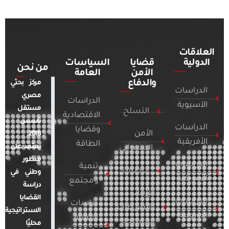
العلاقات
الدولية
قضايا
السياسات
من نحن
الأمن
العامة
والدفاع
مركز بحثي
الدراسات
مصري
الدراسات
الآسيوية
مستقل
التسلح
الاقتصادية
تأسس
الدراسات
وقضايا
الأمن
2018.
الأفريقية
الطاقة
يعتمد على
السيبراني
منظور
الدراسات
تنمية
التطرف
وطني في
الأمريكية
ومجتمع
دراسة
الإرهاب
القضايا
الدراسات
دراسات
والصراعات
الاستراتيجية
الأوروبية
الإعلام
المسلحة
محليًا