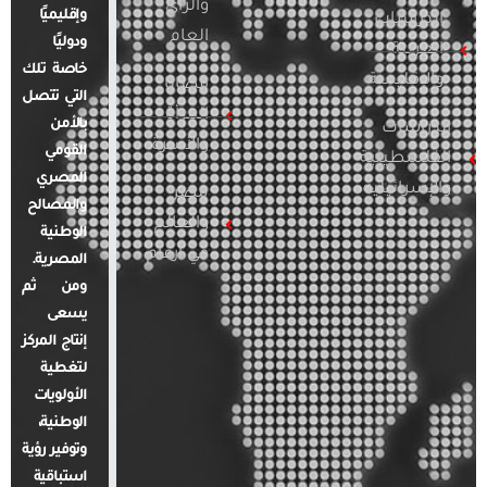
والرأي
وإقليميًا
الدراسات
العام
ودوليًا
العربية
خاصة تلك
والإقليمية
قضايا
التي تتصل
المرأة
بالأمن
الدراسات
والأسرة
القومي
الفلسطينية
المصري
والإسرائيلية
مصر
والمصالح
والعالم
الوطنية
في أرقام
المصرية.
ومن ثم
يسعى
إنتاج المركز
لتغطية
الأولويات
الوطنية،
وتوفير رؤية
استباقية