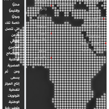
الأوروبية
الإعلام
المسلحة
محليًا
والرأي
وإقليميًا
الدراسات
العام
ودوليًا
العربية
خاصة تلك
والإقليمية
قضايا
التي تتصل
المرأة
بالأمن
الدراسات
والأسرة
القومي
الفلسطينية
المصري
والإسرائيلية
مصر
والمصالح
والعالم
الوطنية
في أرقام
المصرية.
ومن ثم
يسعى
إنتاج المركز
لتغطية
الأولويات
الوطنية،
وتوفير رؤية