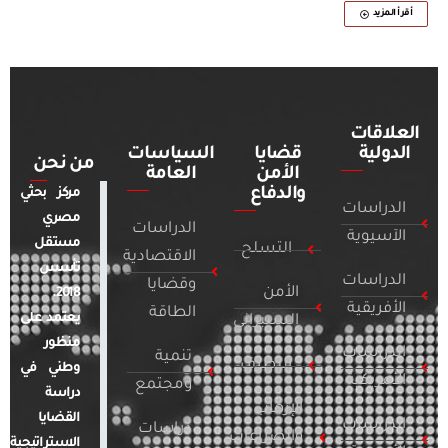
أقرأ المزيد
العلاقات
الدولية
قضايا
السياسات
من نحن
الأمن
العامة
والدفاع
مركز بحثي
الدراسات
مصري
الدراسات
الآسيوية
مستقل
التسلح
الاقتصادية
تأسس
الدراسات
وقضايا
الأمن
2018.
الأفريقية
الطاقة
يعتمد على
السيبراني
منظور
الدراسات
تنمية
التطرف
وطني في
الأمريكية
ومجتمع
دراسة
الإرهاب
القضايا
الدراسات
دراسات
والصراعات
الاستراتيجية