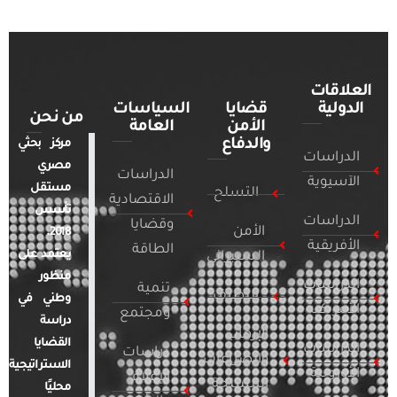
العلاقات
الدولية
قضايا
السياسات
من نحن
الأمن
العامة
والدفاع
مركز بحثي
الدراسات
مصري
الدراسات
الآسيوية
مستقل
التسلح
الاقتصادية
تأسس
الدراسات
وقضايا
الأمن
2018.
الأفريقية
الطاقة
يعتمد على
السيبراني
منظور
الدراسات
تنمية
التطرف
وطني في
الأمريكية
ومجتمع
دراسة
الإرهاب
القضايا
الدراسات
دراسات
والصراعات
الاستراتيجية
الأوروبية
الإعلام
المسلحة
محليًا