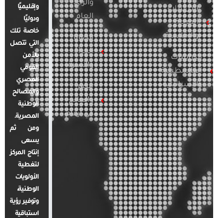
والرأي
وإقليميًا
الدراسات
العام
ودوليًا
العربية
خاصة تلك
والإقليمية
قضايا
التي تتصل
المرأة
بالأمن
الدراسات
والأسرة
القومي
الفلسطينية
المصري
والإسرائيلية
مصر
والمصالح
والعالم
الوطنية
في أرقام
المصرية.
ومن ثم
يسعى
إنتاج المركز
لتغطية
الأولويات
الوطنية،
وتوفير رؤية
استباقية