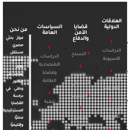
العلاقات
الدولية
قضايا
السياسات
من نحن
الأمن
العامة
والدفاع
مركز بحثي
مصري
الدراسات
مستقل
التسلح
الدراسات
الآسيوية
تأسس
الاقتصادية
2018.
وقضايا
يعتمد على
الأمن
الدراسات
الطاقة
منظور
السيبراني
الأفريقية
وطني في
التطرف
دراسة
تنمية
القضايا
الدراسات
ومجتمع
الاستراتيجية
الأمريكية
الإرهاب
محليًا
والصراعات
وإقليميًا