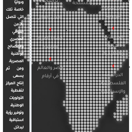
دراسات
ودوليًا
المسلحة
الدراسات
الإعلام
خاصة تلك
الأوروبية
والرأي العام
التي تتصل
بالأمن
القومي
الدراسات
قضايا المرأة
المصري
العربية
والأسرة
والمصالح
والإقليمية
الوطنية
المصرية.
مصر والعالم
ومن ثم
الدراسات
في أرقام
يسعى
الفلسطينية
إنتاج المركز
لتغطية
والإسرائيلية
الأولويات
الوطنية،
وتوفير رؤية
استباقية
لبدائل