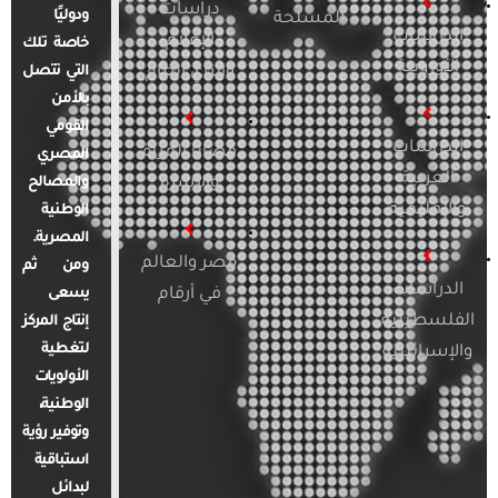
دراسات
ودوليًا
المسلحة
الدراسات
الإعلام
خاصة تلك
الأوروبية
والرأي العام
التي تتصل
بالأمن
القومي
الدراسات
قضايا المرأة
المصري
العربية
والأسرة
والمصالح
والإقليمية
الوطنية
المصرية.
مصر والعالم
ومن ثم
الدراسات
في أرقام
يسعى
الفلسطينية
إنتاج المركز
لتغطية
والإسرائيلية
الأولويات
الوطنية،
وتوفير رؤية
استباقية
لبدائل