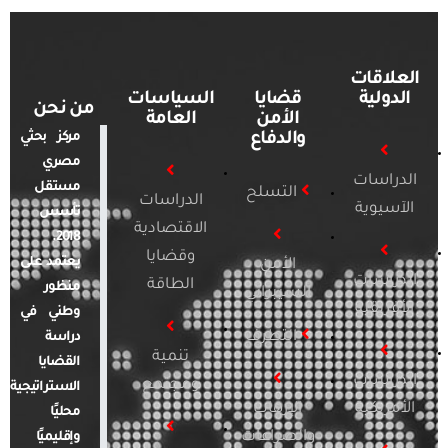
العلاقات
الدولية
قضايا
السياسات
من نحن
الأمن
العامة
والدفاع
مركز بحثي
مصري
الدراسات
مستقل
التسلح
الدراسات
الآسيوية
تأسس
الاقتصادية
2018.
وقضايا
يعتمد على
الأمن
الدراسات
الطاقة
منظور
السيبراني
الأفريقية
وطني في
التطرف
دراسة
تنمية
القضايا
الدراسات
ومجتمع
الاستراتيجية
الأمريكية
الإرهاب
محليًا
والصراعات
وإقليميًا