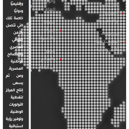
والرأي
وإقليميًا
الدراسات
العام
ودوليًا
العربية
خاصة تلك
والإقليمية
قضايا
التي تتصل
المرأة
بالأمن
الدراسات
والأسرة
القومي
الفلسطينية
المصري
والإسرائيلية
مصر
والمصالح
والعالم
الوطنية
في أرقام
المصرية.
ومن ثم
يسعى
إنتاج المركز
لتغطية
الأولويات
الوطنية،
وتوفير رؤية
استباقية