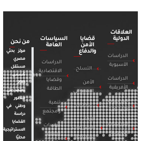
العلاقات
الدولية
قضايا
السياسات
من نحن
الأمن
العامة
والدفاع
مركز بحثي
الدراسات
مصري
الدراسات
الآسيوية
مستقل
التسلح
الاقتصادية
تأسس
الدراسات
وقضايا
الأمن
2018.
الأفريقية
الطاقة
يعتمد على
السيبراني
منظور
الدراسات
تنمية
التطرف
وطني في
الأمريكية
ومجتمع
دراسة
الإرهاب
القضايا
الدراسات
دراسات
والصراعات
الاستراتيجية
الأوروبية
الإعلام
المسلحة
محليًا