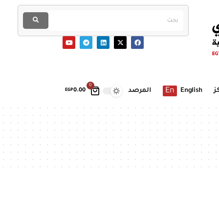
0
En
ز
English
المرصد
EGP
0.00