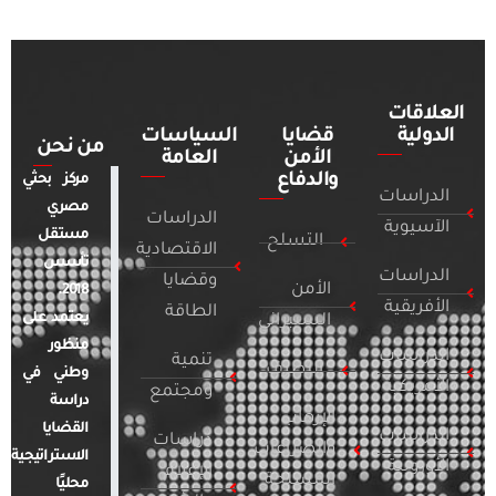
العلاقات
الدولية
قضايا
السياسات
من نحن
الأمن
العامة
والدفاع
مركز بحثي
الدراسات
مصري
الدراسات
الآسيوية
مستقل
التسلح
الاقتصادية
تأسس
الدراسات
وقضايا
الأمن
2018.
الأفريقية
الطاقة
يعتمد على
السيبراني
منظور
الدراسات
تنمية
التطرف
وطني في
الأمريكية
ومجتمع
دراسة
الإرهاب
القضايا
الدراسات
دراسات
والصراعات
الاستراتيجية
الأوروبية
الإعلام
المسلحة
محليًا