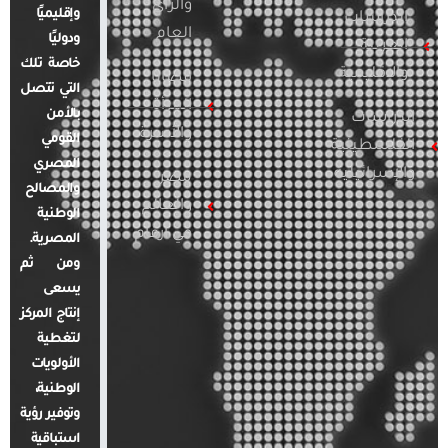
والرأي
وإقليميًا
الدراسات
العام
ودوليًا
العربية
خاصة تلك
والإقليمية
قضايا
التي تتصل
المرأة
بالأمن
الدراسات
والأسرة
القومي
الفلسطينية
المصري
والإسرائيلية
مصر
والمصالح
والعالم
الوطنية
في أرقام
المصرية.
ومن ثم
يسعى
إنتاج المركز
لتغطية
الأولويات
الوطنية،
وتوفير رؤية
استباقية