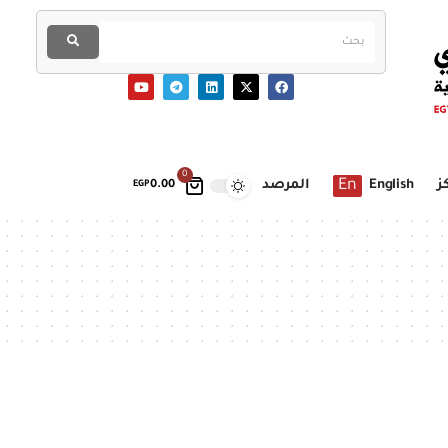
0
En
ز
English
المرصد
EGP
0.00