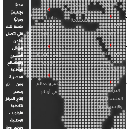
الأمريكية
الإرهاب
محليًا
والصراعات
وإقليميًا
دراسات
ودوليًا
المسلحة
الدراسات
الإعلام
خاصة تلك
الأوروبية
والرأي العام
التي تتصل
بالأمن
القومي
الدراسات
قضايا المرأة
المصري
العربية
والأسرة
والمصالح
والإقليمية
الوطنية
المصرية.
مصر والعالم
ومن ثم
الدراسات
في أرقام
يسعى
الفلسطينية
إنتاج المركز
لتغطية
والإسرائيلية
الأولويات
الوطنية،
وتوفير رؤية