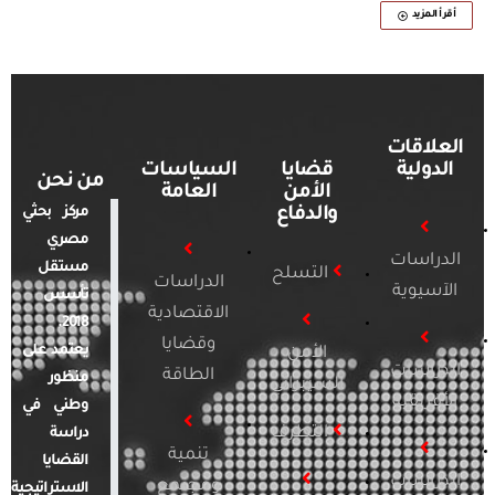
أقرأ المزيد
العلاقات
الدولية
قضايا
السياسات
من نحن
الأمن
العامة
والدفاع
مركز بحثي
مصري
الدراسات
مستقل
التسلح
الدراسات
الآسيوية
تأسس
الاقتصادية
2018.
وقضايا
يعتمد على
الأمن
الدراسات
الطاقة
منظور
السيبراني
الأفريقية
وطني في
التطرف
دراسة
تنمية
القضايا
الدراسات
ومجتمع
الاستراتيجية