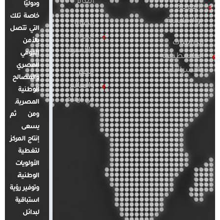
العام
ودوليًا
العربية
خاصة تلك
والإقليمية
قضايا
التي تتصل
المرأة
بالأمن
الدراسات
والأسرة
القومي
الفلسطينية
المصري
والإسرائيلية
مصر
والمصالح
والعالم
الوطنية
في أرقام
المصرية.
ومن ثم
يسعى
إنتاج المركز
لتغطية
الأولويات
الوطنية،
وتوفير رؤية
استباقية
لبدائل