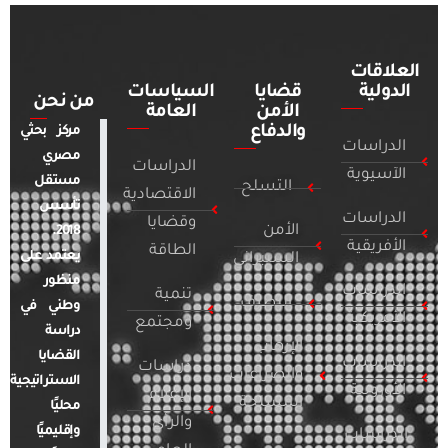
العلاقات
الدولية
قضايا
السياسات
من نحن
الأمن
العامة
والدفاع
مركز بحثي
الدراسات
مصري
الدراسات
الآسيوية
مستقل
التسلح
الاقتصادية
تأسس
الدراسات
وقضايا
الأمن
2018.
الأفريقية
الطاقة
يعتمد على
السيبراني
منظور
الدراسات
تنمية
التطرف
وطني في
الأمريكية
ومجتمع
دراسة
الإرهاب
القضايا
الدراسات
دراسات
والصراعات
الاستراتيجية
الأوروبية
الإعلام
المسلحة
محليًا
والرأي
وإقليميًا
الدراسات