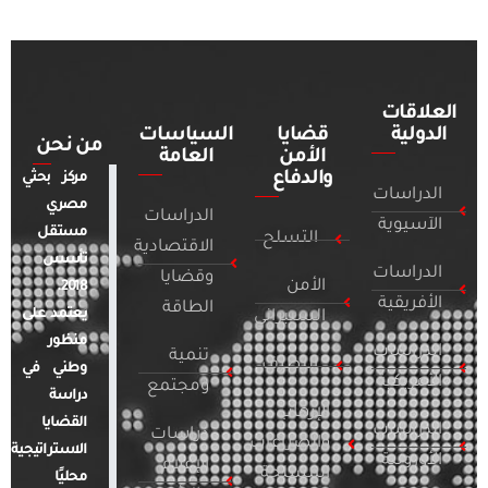
العلاقات
الدولية
قضايا
السياسات
من نحن
الأمن
العامة
والدفاع
مركز بحثي
الدراسات
مصري
الدراسات
الآسيوية
مستقل
التسلح
الاقتصادية
تأسس
الدراسات
وقضايا
الأمن
2018.
الأفريقية
الطاقة
يعتمد على
السيبراني
منظور
الدراسات
تنمية
التطرف
وطني في
الأمريكية
ومجتمع
دراسة
الإرهاب
القضايا
الدراسات
دراسات
والصراعات
الاستراتيجية
الأوروبية
الإعلام
المسلحة
محليًا