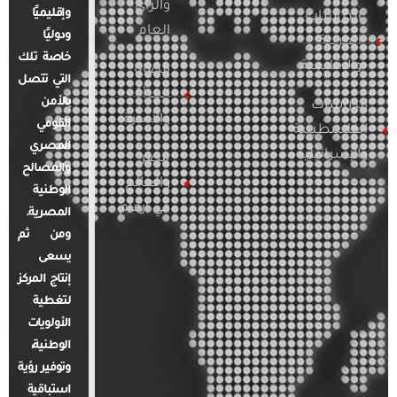
والرأي
وإقليميًا
الدراسات
العام
ودوليًا
العربية
خاصة تلك
والإقليمية
قضايا
التي تتصل
المرأة
بالأمن
الدراسات
والأسرة
القومي
الفلسطينية
المصري
والإسرائيلية
مصر
والمصالح
والعالم
الوطنية
في أرقام
المصرية.
ومن ثم
يسعى
إنتاج المركز
لتغطية
الأولويات
الوطنية،
وتوفير رؤية
استباقية