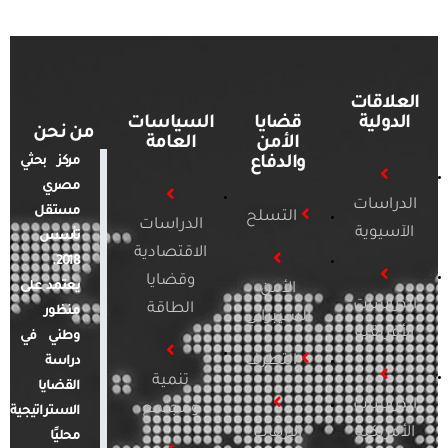
العلاقات
الدولية
قضايا
السياسات
من نحن
الأمن
العامة
والدفاع
مركز بحثي
مصري
الدراسات
مستقل
التسلح
الدراسات
الآسيوية
تأسس
الاقتصادية
2018.
وقضايا
يعتمد على
الأمن
الدراسات
الطاقة
منظور
السيبراني
الأفريقية
وطني في
التطرف
دراسة
تنمية
القضايا
الدراسات
ومجتمع
الاستراتيجية
الأمريكية
الإرهاب
محليًا