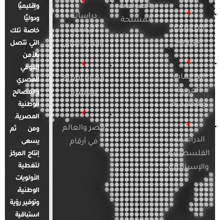
والصراعات
وإقليميًا
دراسات
ودوليًا
المسلحة
الدراسات
الإعلام
خاصة تلك
الأوروبية
والرأي العام
التي تتصل
بالأمن
القومي
الدراسات
قضايا المرأة
المصري
العربية
والأسرة
والمصالح
والإقليمية
الوطنية
المصرية.
مصر والعالم
ومن ثم
الدراسات
في أرقام
يسعى
الفلسطينية
إنتاج المركز
لتغطية
والإسرائيلية
الأولويات
الوطنية،
وتوفير رؤية
استباقية