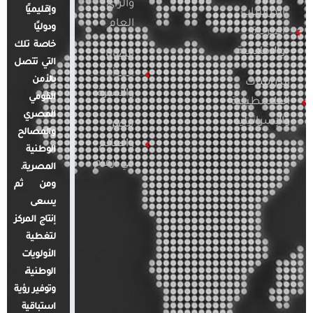
والرأي
وإقليميًا
الدراسات
العام
ودوليًا
العربية
خاصة تلك
والإقليمية
قضايا
التي تتصل
المرأة
بالأمن
الدراسات
والأسرة
القومي
الفلسطينية
المصري
والإسرائيلية
مصر
والمصالح
والعالم
الوطنية
في أرقام
المصرية.
ومن ثم
يسعى
إنتاج المركز
لتغطية
الأولويات
الوطنية،
وتوفير رؤية
استباقية