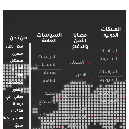
العلاقات
الدولية
قضايا
السياسات
من نحن
الأمن
العامة
والدفاع
مركز بحثي
الدراسات
مصري
الدراسات
الآسيوية
مستقل
التسلح
الاقتصادية
تأسس
الدراسات
وقضايا
الأمن
2018.
الأفريقية
الطاقة
يعتمد على
السيبراني
منظور
الدراسات
تنمية
التطرف
وطني في
الأمريكية
ومجتمع
دراسة
الإرهاب
القضايا
الدراسات
دراسات
والصراعات
الاستراتيجية
الأوروبية
الإعلام
المسلحة
محليًا