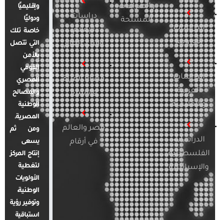
والصراعات
وإقليميًا
دراسات
ودوليًا
المسلحة
الدراسات
الإعلام
خاصة تلك
الأوروبية
والرأي العام
التي تتصل
بالأمن
القومي
الدراسات
قضايا المرأة
المصري
العربية
والأسرة
والمصالح
والإقليمية
الوطنية
المصرية.
مصر والعالم
ومن ثم
الدراسات
في أرقام
يسعى
الفلسطينية
إنتاج المركز
لتغطية
والإسرائيلية
الأولويات
الوطنية،
وتوفير رؤية
استباقية