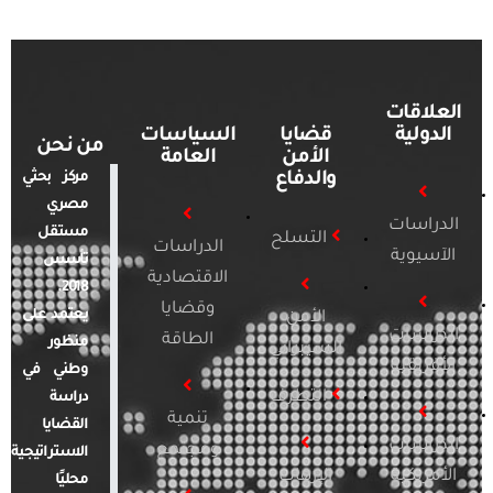
العلاقات
الدولية
قضايا
السياسات
من نحن
الأمن
العامة
والدفاع
مركز بحثي
مصري
الدراسات
مستقل
التسلح
الدراسات
الآسيوية
تأسس
الاقتصادية
2018.
وقضايا
يعتمد على
الأمن
الدراسات
الطاقة
منظور
السيبراني
الأفريقية
وطني في
التطرف
دراسة
تنمية
القضايا
الدراسات
ومجتمع
الاستراتيجية
الأمريكية
الإرهاب
محليًا