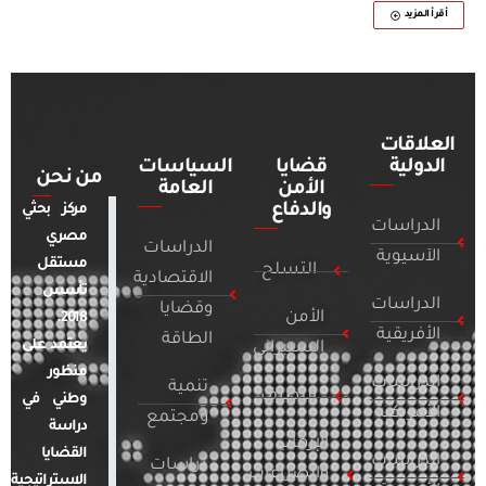
أقرأ المزيد
العلاقات
الدولية
قضايا
السياسات
من نحن
الأمن
العامة
والدفاع
مركز بحثي
الدراسات
مصري
الدراسات
الآسيوية
مستقل
التسلح
الاقتصادية
تأسس
الدراسات
وقضايا
الأمن
2018.
الأفريقية
الطاقة
يعتمد على
السيبراني
منظور
الدراسات
تنمية
التطرف
وطني في
الأمريكية
ومجتمع
دراسة
الإرهاب
القضايا
الدراسات
دراسات
والصراعات
الاستراتيجية