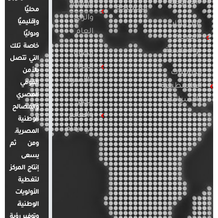
الأوروبية
الإعلام
المسلحة
محليًا
والرأي
وإقليميًا
الدراسات
العام
ودوليًا
العربية
خاصة تلك
والإقليمية
قضايا
التي تتصل
المرأة
بالأمن
الدراسات
والأسرة
القومي
الفلسطينية
المصري
والإسرائيلية
مصر
والمصالح
والعالم
الوطنية
في أرقام
المصرية.
ومن ثم
يسعى
إنتاج المركز
لتغطية
الأولويات
الوطنية،
وتوفير رؤية