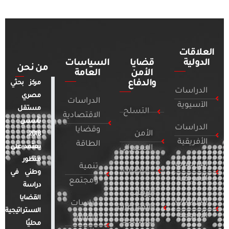
العلاقات
الدولية
قضايا
السياسات
من نحن
الأمن
العامة
والدفاع
مركز بحثي
الدراسات
مصري
الدراسات
الآسيوية
مستقل
التسلح
الاقتصادية
تأسس
الدراسات
وقضايا
الأمن
2018.
الأفريقية
الطاقة
يعتمد على
السيبراني
منظور
الدراسات
تنمية
التطرف
وطني في
الأمريكية
ومجتمع
دراسة
الإرهاب
القضايا
الدراسات
دراسات
والصراعات
الاستراتيجية
الأوروبية
الإعلام
المسلحة
محليًا