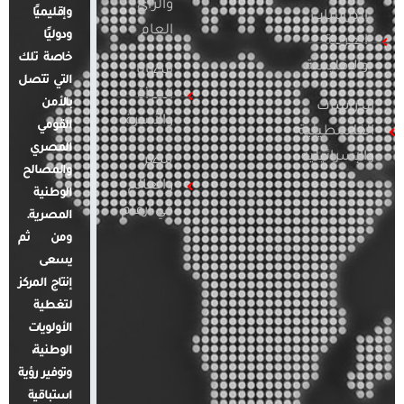
والرأي
وإقليميًا
الدراسات
العام
ودوليًا
العربية
خاصة تلك
والإقليمية
قضايا
التي تتصل
المرأة
بالأمن
الدراسات
والأسرة
القومي
الفلسطينية
المصري
والإسرائيلية
مصر
والمصالح
والعالم
الوطنية
في أرقام
المصرية.
ومن ثم
يسعى
إنتاج المركز
لتغطية
الأولويات
الوطنية،
وتوفير رؤية
استباقية