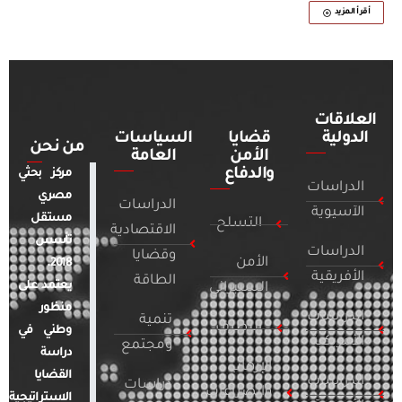
أقرأ المزيد
العلاقات
الدولية
قضايا
السياسات
من نحن
الأمن
العامة
والدفاع
مركز بحثي
الدراسات
مصري
الدراسات
الآسيوية
مستقل
التسلح
الاقتصادية
تأسس
الدراسات
وقضايا
الأمن
2018.
الأفريقية
الطاقة
يعتمد على
السيبراني
منظور
الدراسات
تنمية
التطرف
وطني في
الأمريكية
ومجتمع
دراسة
الإرهاب
القضايا
الدراسات
دراسات
والصراعات
الاستراتيجية