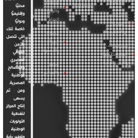
الأوروبية
الإعلام
المسلحة
محليًا
والرأي
وإقليميًا
الدراسات
العام
ودوليًا
العربية
خاصة تلك
والإقليمية
قضايا
التي تتصل
المرأة
بالأمن
الدراسات
والأسرة
القومي
الفلسطينية
المصري
والإسرائيلية
مصر
والمصالح
والعالم
الوطنية
في أرقام
المصرية.
ومن ثم
يسعى
إنتاج المركز
لتغطية
الأولويات
الوطنية،
وتوفير رؤية