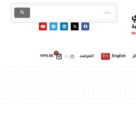
0
En
ز
English
المرصد
EGP
0.00