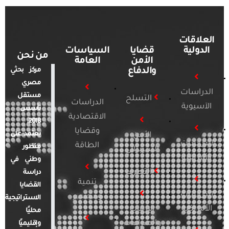
العلاقات
الدولية
قضايا
السياسات
من نحن
الأمن
العامة
والدفاع
مركز بحثي
مصري
الدراسات
مستقل
التسلح
الدراسات
الآسيوية
تأسس
الاقتصادية
2018.
وقضايا
يعتمد على
الأمن
الدراسات
الطاقة
منظور
السيبراني
الأفريقية
وطني في
التطرف
دراسة
تنمية
القضايا
الدراسات
ومجتمع
الاستراتيجية
الأمريكية
الإرهاب
محليًا
والصراعات
وإقليميًا