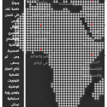
دراسات
ودوليًا
المسلحة
الدراسات
الإعلام
خاصة تلك
الأوروبية
والرأي العام
التي تتصل
بالأمن
القومي
الدراسات
قضايا المرأة
المصري
العربية
والأسرة
والمصالح
والإقليمية
الوطنية
المصرية.
مصر والعالم
ومن ثم
الدراسات
في أرقام
يسعى
الفلسطينية
إنتاج المركز
لتغطية
والإسرائيلية
الأولويات
الوطنية،
وتوفير رؤية
استباقية
لبدائل