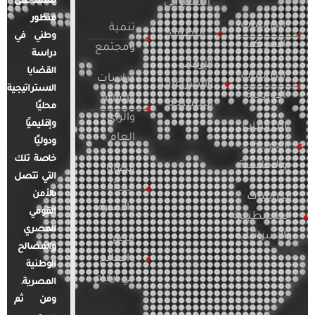
يعتمد على
السيبراني
منظور
الدراسات
تنمية
التطرف
وطني في
الأمريكية
ومجتمع
دراسة
الإرهاب
القضايا
الدراسات
دراسات
والصراعات
الاستراتيجية
الأوروبية
الإعلام
المسلحة
محليًا
والرأي
وإقليميًا
الدراسات
العام
ودوليًا
العربية
خاصة تلك
والإقليمية
قضايا
التي تتصل
المرأة
بالأمن
الدراسات
والأسرة
القومي
الفلسطينية
المصري
والإسرائيلية
مصر
والمصالح
والعالم
الوطنية
في أرقام
المصرية.
ومن ثم