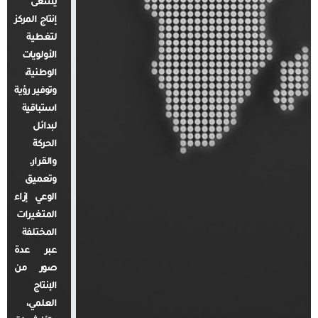
يسعى
إنتاج المركز
لتغطية
الأولويات
الوطنية،
وتوفير رؤية
استباقية
لبدائل
الحركة
والقرار.
وتعميق
الوعي إزاء
المتغيرات
المختلفة
عبر عدة
صور من
الإنتاج
العلمي،