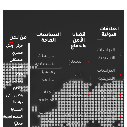
العلاقات
الدولية
قضايا
السياسات
من نحن
الأمن
العامة
والدفاع
مركز بحثي
الدراسات
مصري
الدراسات
الآسيوية
مستقل
التسلح
الاقتصادية
تأسس
الدراسات
وقضايا
الأمن
2018.
الأفريقية
الطاقة
يعتمد على
السيبراني
منظور
الدراسات
تنمية
التطرف
وطني في
الأمريكية
ومجتمع
دراسة
الإرهاب
القضايا
الدراسات
دراسات
والصراعات
الاستراتيجية
الأوروبية
الإعلام
المسلحة
محليًا