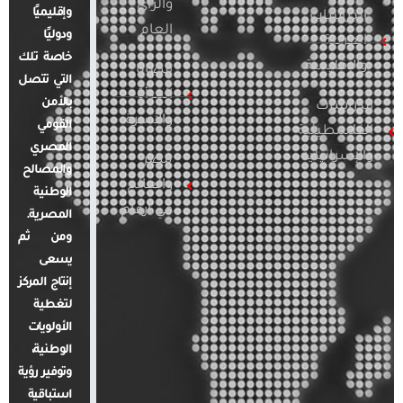
والرأي
وإقليميًا
الدراسات
العام
ودوليًا
العربية
خاصة تلك
والإقليمية
قضايا
التي تتصل
المرأة
بالأمن
الدراسات
والأسرة
القومي
الفلسطينية
المصري
والإسرائيلية
مصر
والمصالح
والعالم
الوطنية
في أرقام
المصرية.
ومن ثم
يسعى
إنتاج المركز
لتغطية
الأولويات
الوطنية،
وتوفير رؤية
استباقية