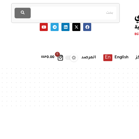
0
En
ز
English
المرصد
EGP
0.00