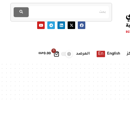
0
En
ز
English
المرصد
EGP
0.00