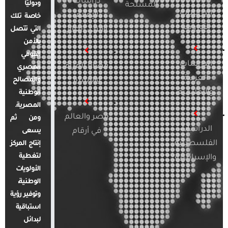
دراسات
ودوليًا
المسلحة
الدراسات
الإعلام
خاصة تلك
الأوروبية
والرأي العام
التي تتصل
بالأمن
القومي
الدراسات
قضايا المرأة
المصري
العربية
والأسرة
والمصالح
والإقليمية
الوطنية
المصرية.
مصر والعالم
ومن ثم
الدراسات
في أرقام
يسعى
الفلسطينية
إنتاج المركز
لتغطية
والإسرائيلية
الأولويات
الوطنية،
وتوفير رؤية
استباقية
لبدائل