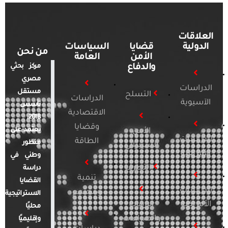
العلاقات
الدولية
قضايا
السياسات
من نحن
الأمن
العامة
والدفاع
مركز بحثي
مصري
الدراسات
مستقل
التسلح
الدراسات
الآسيوية
تأسس
الاقتصادية
2018.
وقضايا
يعتمد على
الأمن
الدراسات
الطاقة
منظور
السيبراني
الأفريقية
وطني في
التطرف
دراسة
تنمية
القضايا
الدراسات
ومجتمع
الاستراتيجية
الأمريكية
الإرهاب
محليًا
والصراعات
وإقليميًا