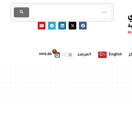
0
En
ز
English
المرصد
EGP
0.00