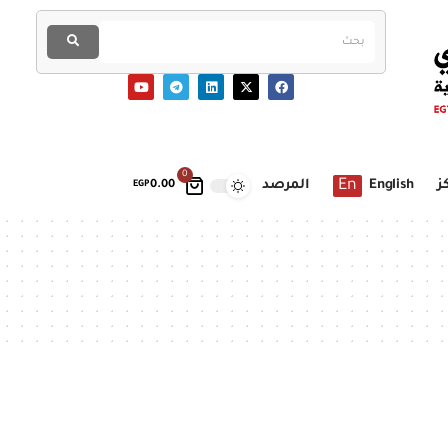
0
En
ز
English
المرصد
EGP
0.00