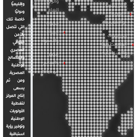
والرأي
وإقليميًا
الدراسات
العام
ودوليًا
العربية
خاصة تلك
والإقليمية
قضايا
التي تتصل
المرأة
بالأمن
الدراسات
والأسرة
القومي
الفلسطينية
المصري
والإسرائيلية
مصر
والمصالح
والعالم
الوطنية
في أرقام
المصرية.
ومن ثم
يسعى
إنتاج المركز
لتغطية
الأولويات
الوطنية،
وتوفير رؤية
استباقية