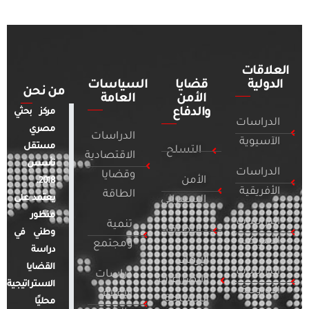
العلاقات
الدولية
قضايا
السياسات
من نحن
الأمن
العامة
والدفاع
مركز بحثي
الدراسات
مصري
الدراسات
الآسيوية
مستقل
التسلح
الاقتصادية
تأسس
الدراسات
وقضايا
الأمن
2018.
الأفريقية
الطاقة
يعتمد على
السيبراني
منظور
الدراسات
تنمية
التطرف
وطني في
الأمريكية
ومجتمع
دراسة
الإرهاب
القضايا
الدراسات
دراسات
والصراعات
الاستراتيجية
الأوروبية
الإعلام
المسلحة
محليًا