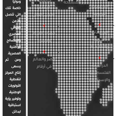
دراسات
ودوليًا
المسلحة
الدراسات
الإعلام
خاصة تلك
الأوروبية
والرأي العام
التي تتصل
بالأمن
القومي
الدراسات
قضايا المرأة
المصري
العربية
والأسرة
والمصالح
والإقليمية
الوطنية
المصرية.
مصر والعالم
ومن ثم
الدراسات
في أرقام
يسعى
الفلسطينية
إنتاج المركز
لتغطية
والإسرائيلية
الأولويات
الوطنية،
وتوفير رؤية
استباقية
لبدائل