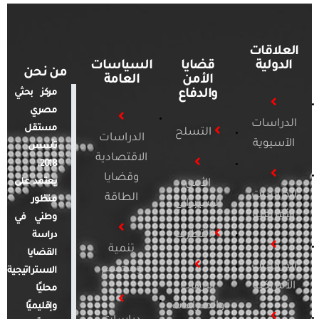
العلاقات
الدولية
قضايا
السياسات
من نحن
الأمن
العامة
والدفاع
مركز بحثي
مصري
الدراسات
مستقل
التسلح
الدراسات
الآسيوية
تأسس
الاقتصادية
2018.
وقضايا
يعتمد على
الأمن
الدراسات
الطاقة
منظور
السيبراني
الأفريقية
وطني في
التطرف
دراسة
تنمية
القضايا
الدراسات
ومجتمع
الاستراتيجية
الأمريكية
الإرهاب
محليًا
والصراعات
وإقليميًا