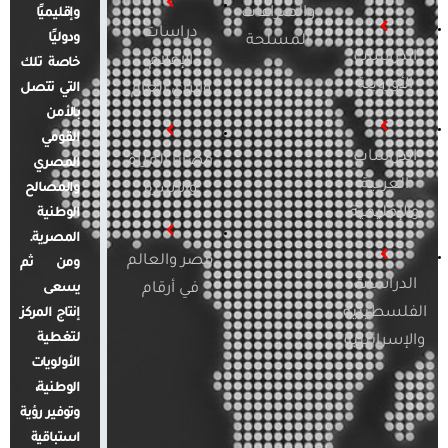
والصراعات
وإقليميًا
دراسات
ودوليًا
المسلحة
الدراسات
الإعلام
خاصة تلك
الأوروبية
والرأي العام
التي تتصل
بالأمن
القومي
الدراسات
قضايا المرأة
المصري
العربية
والأسرة
والمصالح
والإقليمية
الوطنية
المصرية.
مصر والعالم
ومن ثم
الدراسات
في أرقام
يسعى
الفلسطينية
إنتاج المركز
لتغطية
والإسرائيلية
الأولويات
الوطنية،
وتوفير رؤية
استباقية