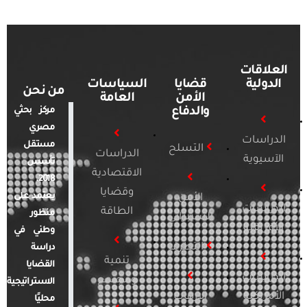
العلاقات
الدولية
قضايا
السياسات
من نحن
الأمن
العامة
والدفاع
مركز بحثي
مصري
الدراسات
مستقل
التسلح
الدراسات
الآسيوية
تأسس
الاقتصادية
2018.
وقضايا
يعتمد على
الأمن
الدراسات
الطاقة
منظور
السيبراني
الأفريقية
وطني في
التطرف
دراسة
تنمية
القضايا
الدراسات
ومجتمع
الاستراتيجية
الأمريكية
الإرهاب
محليًا