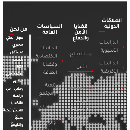
العلاقات
الدولية
قضايا
السياسات
من نحن
الأمن
العامة
والدفاع
مركز بحثي
الدراسات
مصري
الدراسات
الآسيوية
مستقل
التسلح
الاقتصادية
تأسس
الدراسات
وقضايا
الأمن
2018.
الأفريقية
الطاقة
يعتمد على
السيبراني
منظور
الدراسات
تنمية
التطرف
وطني في
الأمريكية
ومجتمع
دراسة
الإرهاب
القضايا
الدراسات
دراسات
والصراعات
الاستراتيجية
الأوروبية
الإعلام
المسلحة
محليًا
والرأي
وإقليميًا
الدراسات