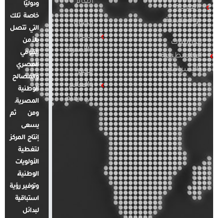
العام
ودوليًا
العربية
خاصة تلك
والإقليمية
قضايا
التي تتصل
المرأة
بالأمن
الدراسات
والأسرة
القومي
الفلسطينية
المصري
والإسرائيلية
مصر
والمصالح
والعالم
الوطنية
في أرقام
المصرية.
ومن ثم
يسعى
إنتاج المركز
لتغطية
الأولويات
الوطنية،
وتوفير رؤية
استباقية
لبدائل