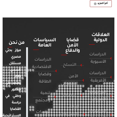
أقرأ المزيد
العلاقات
الدولية
قضايا
السياسات
من نحن
الأمن
العامة
والدفاع
مركز بحثي
الدراسات
مصري
الدراسات
الآسيوية
مستقل
التسلح
الاقتصادية
تأسس
الدراسات
وقضايا
الأمن
2018.
الأفريقية
الطاقة
يعتمد على
السيبراني
منظور
الدراسات
تنمية
التطرف
وطني في
الأمريكية
ومجتمع
دراسة
الإرهاب
القضايا
الدراسات
دراسات
والصراعات
الاستراتيجية