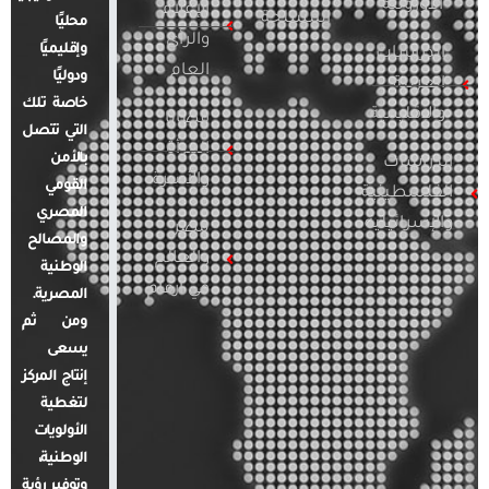
الأوروبية
الإعلام
المسلحة
محليًا
والرأي
وإقليميًا
الدراسات
العام
ودوليًا
العربية
خاصة تلك
والإقليمية
قضايا
التي تتصل
المرأة
بالأمن
الدراسات
والأسرة
القومي
الفلسطينية
المصري
والإسرائيلية
مصر
والمصالح
والعالم
الوطنية
في أرقام
المصرية.
ومن ثم
يسعى
إنتاج المركز
لتغطية
الأولويات
الوطنية،
وتوفير رؤية