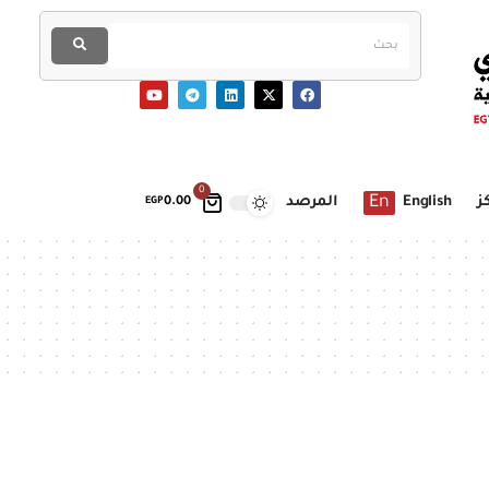
0
En
ز
English
المرصد
EGP
0.00