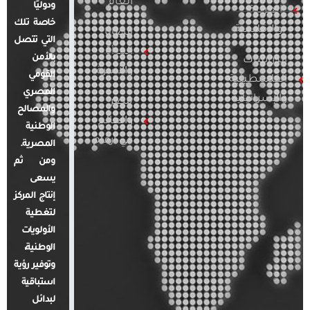
العام
ودوليًا
العربية
خاصة تلك
والإقليمية
قضايا
التي تتصل
المرأة
بالأمن
الدراسات
والأسرة
القومي
الفلسطينية
المصري
والإسرائيلية
مصر
والمصالح
والعالم
الوطنية
في أرقام
المصرية.
ومن ثم
يسعى
إنتاج المركز
لتغطية
الأولويات
الوطنية،
وتوفير رؤية
استباقية
لبدائل