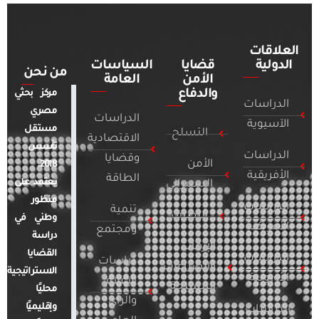
العلاقات
الدولية
قضايا
السياسات
من نحن
الأمن
العامة
والدفاع
مركز بحثي
الدراسات
مصري
الدراسات
الآسيوية
مستقل
التسلح
الاقتصادية
تأسس
الدراسات
وقضايا
الأمن
2018.
الأفريقية
الطاقة
يعتمد على
السيبراني
منظور
الدراسات
تنمية
التطرف
وطني في
الأمريكية
ومجتمع
دراسة
الإرهاب
القضايا
الدراسات
دراسات
والصراعات
الاستراتيجية
الأوروبية
الإعلام
المسلحة
محليًا
والرأي
وإقليميًا
الدراسات